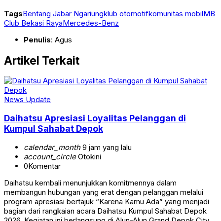
Tags
Bentang Jabar Ngariung
klub otomotif
komunitas mobil
MB
Club Bekasi Raya
Mercedes-Benz
Penulis
: Agus
Artikel Terkait
News Update
Daihatsu Apresiasi Loyalitas Pelanggan di
Kumpul Sahabat Depok
calendar_month
9 jam yang lalu
account_circle
Otokini
0
Komentar
Daihatsu kembali menunjukkan komitmennya dalam
membangun hubungan yang erat dengan pelanggan melalui
program apresiasi bertajuk “Karena Kamu Ada” yang menjadi
bagian dari rangkaian acara Daihatsu Kumpul Sahabat Depok
2026. Kegiatan ini berlangsung di Alun-Alun Grand Depok City,