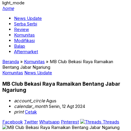
light_mode
home
News Update
Serba Serbi
Review
Komunitas
Modifikasi
Balap
Aftermarket
Beranda
»
Komunitas
»
MB Club Bekasi Raya Ramaikan
Bentang Jabar Ngariung
Komunitas
News Update
MB Club Bekasi Raya Ramaikan Bentang Jabar
Ngariung
account_circle
Agus
calendar_month
Senin, 12 Agt 2024
print
Cetak
Facebook
Twitter
Whatsapp
Pinterest
Threads