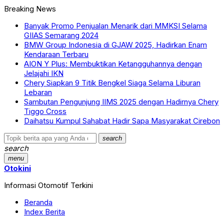
Breaking News
Banyak Promo Penjualan Menarik dari MMKSI Selama
GIIAS Semarang 2024
BMW Group Indonesia di GJAW 2025, Hadirkan Enam
Kendaraan Terbaru
AION Y Plus: Membuktikan Ketangguhannya dengan
Jelajahi IKN
Chery Siapkan 9 Titik Bengkel Siaga Selama Liburan
Lebaran
Sambutan Pengunjung IIMS 2025 dengan Hadirnya Chery
Tiggo Cross
Daihatsu Kumpul Sahabat Hadir Sapa Masyarakat Cirebon
search
search
menu
Otokini
Informasi Otomotif Terkini
Beranda
Index Berita