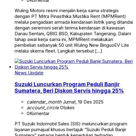
0
Komentar
Wuling Motors resmi menjalin kerja sama strategis
dengan PT Mitra Pinasthika Mustika Rent (MPMRent)
melalui pengadaan armada kendaraan listrik yang ditandai
dengan seremoni serah terima kendaraan di kawasan
Danau Sentani, QBIG BSD, Kabupaten Tangerang. Dalam
tahap awal kerja sama ini, MPMRent melakukan
pembelian sebanyak 50 unit Wuling New BinguoEV Lite
melalui skema fleet. Langkah tersebut […]
News Update
Suzuki Luncurkan Program Peduli Banjir
Sumatera, Beri Diskon Servis hingga 25%
calendar_month
Jumat, 19 Des 2025
account_circle
Otokini
0
Komentar
PT Suzuki Indomobil Sales (SIS) meluncurkan program
layanan purnajual khusus bertajuk “Suzuki Peduli Banjir
Sumatera” sebagai bentuk kepedulian terhadap