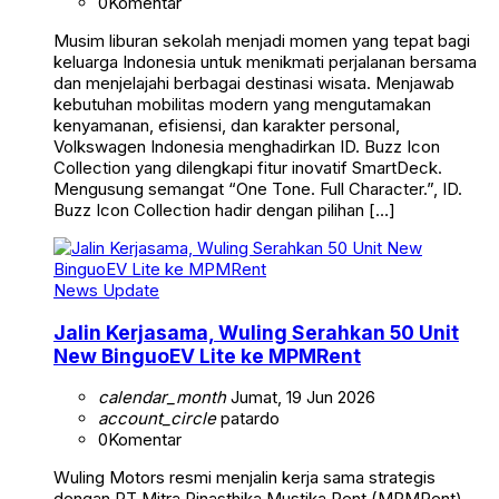
0
Komentar
Musim liburan sekolah menjadi momen yang tepat bagi
keluarga Indonesia untuk menikmati perjalanan bersama
dan menjelajahi berbagai destinasi wisata. Menjawab
kebutuhan mobilitas modern yang mengutamakan
kenyamanan, efisiensi, dan karakter personal,
Volkswagen Indonesia menghadirkan ID. Buzz Icon
Collection yang dilengkapi fitur inovatif SmartDeck.
Mengusung semangat “One Tone. Full Character.”, ID.
Buzz Icon Collection hadir dengan pilihan […]
News Update
Jalin Kerjasama, Wuling Serahkan 50 Unit
New BinguoEV Lite ke MPMRent
calendar_month
Jumat, 19 Jun 2026
account_circle
patardo
0
Komentar
Wuling Motors resmi menjalin kerja sama strategis
dengan PT Mitra Pinasthika Mustika Rent (MPMRent)