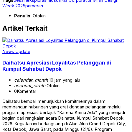
Tags
desain
eksplorasi
filosofi
Kia Corporation
Milan Design
Week 2025
pameran
Penulis
: Otokini
Artikel Terkait
News Update
Daihatsu Apresiasi Loyalitas Pelanggan di
Kumpul Sahabat Depok
calendar_month
10 jam yang lalu
account_circle
Otokini
0
Komentar
Daihatsu kembali menunjukkan komitmennya dalam
membangun hubungan yang erat dengan pelanggan melalui
program apresiasi bertajuk “Karena Kamu Ada” yang menjadi
bagian dari rangkaian acara Daihatsu Kumpul Sahabat Depok
2026. Kegiatan ini berlangsung di Alun-Alun Grand Depok City,
Kota Depok, Jawa Barat, pada Minggu (21/6). Program