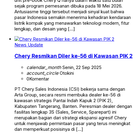
unit pre-book Chery Q hanya dalam waktu satu bulan
sejak program pemesanan dibuka pada 18 Mei 2026.
Antusiasme tinggi tersebut menjadi sinyal kuat bahwa
pasar Indonesia semakin menerima kehadiran kendaraan
listrik kompak yang menawarkan teknologi modern, fitur
lengkap, dan desain yang […]
News Update
Chery Resmikan Diler ke-56 di Kawasan PIK 2
calendar_month
Senin, 22 Sep 2025
account_circle
Otokini
0
Komentar
PT Chery Sales Indonesia (CSI) bekerja sama dengan
Arta Group, secara resmi membuka dealer ke-56 di
kawasan strategis Pantai Indah Kapuk 2 (PIK 2),
Kabupaten Tangerang, Banten. Peresmian dealer dengan
fasilitas lengkap 3S (Sales, Service, Sparepart) ini
merupakan bagian dari strategi ekspansi agresif Chery
untuk menjawab permintaan pasar yang terus meningkat
dan memperkuat posisinya di […]