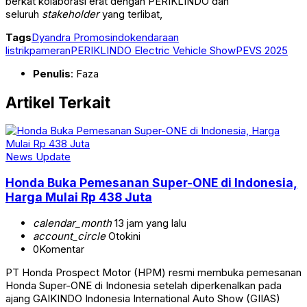
berkat kolaborasi erat dengan PERIKLINDO dan
seluruh
stakeholder
yang terlibat,
Tags
Dyandra Promosindo
kendaraan
listrik
pameran
PERIKLINDO Electric Vehicle Show
PEVS 2025
Penulis
: Faza
Artikel Terkait
News Update
Honda Buka Pemesanan Super-ONE di Indonesia,
Harga Mulai Rp 438 Juta
calendar_month
13 jam yang lalu
account_circle
Otokini
0
Komentar
PT Honda Prospect Motor (HPM) resmi membuka pemesanan
Honda Super-ONE di Indonesia setelah diperkenalkan pada
ajang GAIKINDO Indonesia International Auto Show (GIIAS)