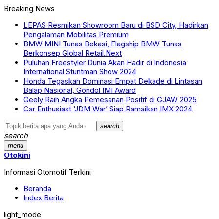
Breaking News
LEPAS Resmikan Showroom Baru di BSD City, Hadirkan
Pengalaman Mobilitas Premium
BMW MINI Tunas Bekasi, Flagship BMW Tunas
Berkonsep Global Retail.Next
Puluhan Freestyler Dunia Akan Hadir di Indonesia
International Stuntman Show 2024
Honda Tegaskan Dominasi Empat Dekade di Lintasan
Balap Nasional, Gondol IMI Award
Geely Raih Angka Pemesanan Positif di GJAW 2025
Car Enthusiast ‘JDM War’ Siap Ramaikan IMX 2024
search
search
menu
Otokini
Informasi Otomotif Terkini
Beranda
Index Berita
light_mode