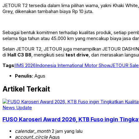
JETOUR T2 tersedia dalam lima pilihan warna, yakni Khaki White
Grey, dikenakan tambahan biaya Rp 10 juta.
Sebagai bentuk komitmen terhadap kualitas produk, setiap pemb
selama tiga tahun atau 45.000 km yang mencakup biaya jasa da
Selain JETOUR T2, JETOUR juga menampilkan JETOUR DASHING
di
Hall C3 B8
, mengikuti sesi
test drive
, dan merasakan langs
Tags
IIMS 2026
Indonesia International Motor Show
JETOUR Sales
Penulis
: Agus
Artikel Terkait
News Update
FUSO Karoseri Award 2026, KTB Fuso ingin Tingkat
calendar_month
2 jam yang lalu
account_circle
Agus