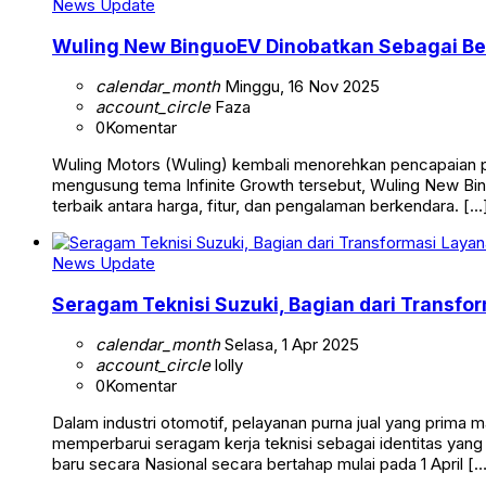
News Update
Wuling New BinguoEV Dinobatkan Sebagai Be
calendar_month
Minggu, 16 Nov 2025
account_circle
Faza
0
Komentar
Wuling Motors (Wuling) kembali menorehkan pencapaian pos
mengusung tema Infinite Growth tersebut, Wuling New Bin
terbaik antara harga, fitur, dan pengalaman berkendara. […
News Update
Seragam Teknisi Suzuki, Bagian dari Transfo
calendar_month
Selasa, 1 Apr 2025
account_circle
lolly
0
Komentar
Dalam industri otomotif, pelayanan purna jual yang prima
memperbarui seragam kerja teknisi sebagai identitas yan
baru secara Nasional secara bertahap mulai pada 1 April [