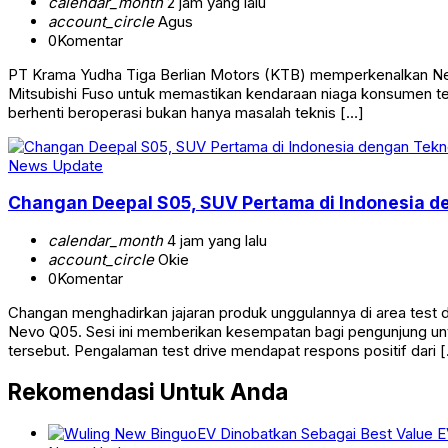
calendar_month
2 jam yang lalu
account_circle
Agus
0
Komentar
PT Krama Yudha Tiga Berlian Motors (KTB) memperkenalkan Next
Mitsubishi Fuso untuk memastikan kendaraan niaga konsumen teta
berhenti beroperasi bukan hanya masalah teknis […]
News Update
Changan Deepal S05, SUV Pertama di Indonesia d
calendar_month
4 jam yang lalu
account_circle
Okie
0
Komentar
Changan menghadirkan jajaran produk unggulannya di area test
Nevo Q05. Sesi ini memberikan kesempatan bagi pengunjung unt
tersebut. Pengalaman test drive mendapat respons positif dari 
Rekomendasi Untuk Anda