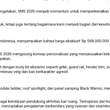
engatakan, IIMS 2026 menjadi momentum untuk memperkenalkan ka
, tetapi juga tentang bagaimana kami menjadi bagian dari keseha
Indonesia, menyampaikan bahwa harga eksklusif Rp 568.000.000 d
S 2026 mengusung konsep personalisasi yang menyesuaikan kebut
 pekan.
dengan body kit eksterior seperti grille, guard rail, fender trim, 
mbinasi velg dan ban berkarakter agresif.
module ladder, roof spotlight, dan panel samping Black Warrior, men
 kendaraan pendukung aktivitas luar ruang. Terinspirasi dari ko
l, menciptakan pengalaman berkendara yang nyaman dan seamless