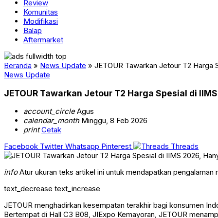
Review
Komunitas
Modifikasi
Balap
Aftermarket
Beranda
»
News Update
»
JETOUR Tawarkan Jetour T2 Harga Sp
News Update
JETOUR Tawarkan Jetour T2 Harga Spesial di IIMS
account_circle
Agus
calendar_month
Minggu, 8 Feb 2026
print
Cetak
Facebook
Twitter
Whatsapp
Pinterest
Threads
info
Atur ukuran teks artikel ini untuk mendapatkan pengalaman
text_decrease
text_increase
JETOUR menghadirkan kesempatan terakhir bagi konsumen Indone
Bertempat di Hall C3 B08, JIExpo Kemayoran, JETOUR menampilka