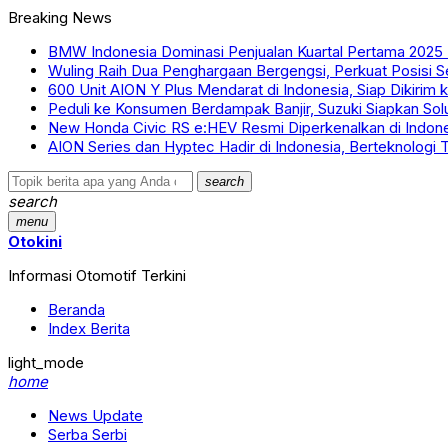
Breaking News
BMW Indonesia Dominasi Penjualan Kuartal Pertama 2025
Wuling Raih Dua Penghargaan Bergengsi, Perkuat Posisi Se
600 Unit AION Y Plus Mendarat di Indonesia, Siap Dikirim
Peduli ke Konsumen Berdampak Banjir, Suzuki Siapkan Solu
New Honda Civic RS e:HEV Resmi Diperkenalkan di Indonesi
AION Series dan Hyptec Hadir di Indonesia, Berteknologi T
search
search
menu
Otokini
Informasi Otomotif Terkini
Beranda
Index Berita
light_mode
home
News Update
Serba Serbi