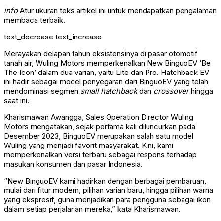
info
Atur ukuran teks artikel ini untuk mendapatkan pengalaman
membaca terbaik.
text_decrease
text_increase
Merayakan delapan tahun eksistensinya di pasar otomotif
tanah air, Wuling Motors memperkenalkan New BinguoEV ‘Be
The Icon’ dalam dua varian, yaitu Lite dan Pro. Hatchback EV
ini hadir sebagai model penyegaran dari BinguoEV yang telah
mendominasi segmen
small hatchback
dan
crossover
hingga
saat ini.
Kharismawan Awangga, Sales Operation Director Wuling
Motors mengatakan, sejak pertama kali diluncurkan pada
Desember 2023, BinguoEV merupakan salah satu model
Wuling yang menjadi favorit masyarakat. Kini, kami
memperkenalkan versi terbaru sebagai respons terhadap
masukan konsumen dan pasar Indonesia.
“New BinguoEV kami hadirkan dengan berbagai pembaruan,
mulai dari fitur modern, pilihan varian baru, hingga pilihan warna
yang ekspresif, guna menjadikan para pengguna sebagai ikon
dalam setiap perjalanan mereka,” kata Kharismawan.