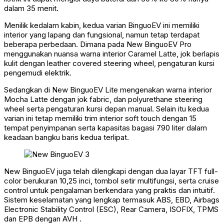
dalam 35 menit.
Menilik kedalam kabin, kedua varian BinguoEV ini memiliki
interior yang lapang dan fungsional, namun tetap terdapat
beberapa perbedaan. Dimana pada New BinguoEV Pro
menggunakan nuansa warna interior Caramel Latte, jok berlapis
kulit dengan leather covered steering wheel, pengaturan kursi
pengemudi elektrik.
Sedangkan di New BinguoEV Lite mengenakan warna interior
Mocha Latte dengan jok fabric, dan polyurethane steering
wheel serta pengaturan kursi depan manual. Selain itu kedua
varian ini tetap memiliki trim interior soft touch dengan 15
tempat penyimpanan serta kapasitas bagasi 790 liter dalam
keadaan bangku baris kedua terlipat.
New BinguoEV juga telah dilengkapi dengan dua layar TFT full-
color berukuran 10,25 inci, tombol setir multifungsi, serta cruise
control untuk pengalaman berkendara yang praktis dan intuitif.
Sistem keselamatan yang lengkap termasuk ABS, EBD, Airbags
Electronic Stability Control (ESC), Rear Camera, ISOFIX, TPMS
dan EPB dengan AVH .