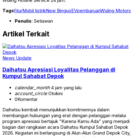
Wuling Hotline Service 24 jam.
Tags
fitur
Mobil listrik
New BinguoEV
pembaruan
Wuling Motors
Penulis
: Setiawan
Artikel Terkait
News Update
Daihatsu Apresiasi Loyalitas Pelanggan di
Kumpul Sahabat Depok
calendar_month
4 jam yang lalu
account_circle
Otokini
0
Komentar
Daihatsu kembali menunjukkan komitmennya dalam
membangun hubungan yang erat dengan pelanggan melalui
program apresiasi bertajuk “Karena Kamu Ada” yang menjadi
bagian dari rangkaian acara Daihatsu Kumpul Sahabat Depok
2026. Kegiatan ini berlangsung di Alun-Alun Grand Depok City,