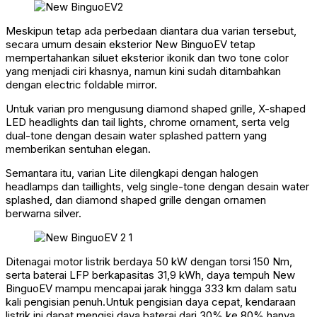
Meskipun tetap ada perbedaan diantara dua varian tersebut,
secara umum desain eksterior New BinguoEV tetap
mempertahankan siluet eksterior ikonik dan two tone color
yang menjadi ciri khasnya, namun kini sudah ditambahkan
dengan electric foldable mirror.
Untuk varian pro mengusung diamond shaped grille, X-shaped
LED headlights dan tail lights, chrome ornament, serta velg
dual-tone dengan desain water splashed pattern yang
memberikan sentuhan elegan.
Semantara itu, varian Lite dilengkapi dengan halogen
headlamps dan taillights, velg single-tone dengan desain water
splashed, dan diamond shaped grille dengan ornamen
berwarna silver.
Ditenagai motor listrik berdaya 50 kW dengan torsi 150 Nm,
serta baterai LFP berkapasitas 31,9 kWh, daya tempuh New
BinguoEV mampu mencapai jarak hingga 333 km dalam satu
kali pengisian penuh.Untuk pengisian daya cepat, kendaraan
listrik ini dapat mengisi daya baterai dari 30% ke 80% hanya