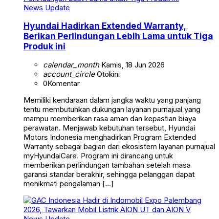
News Update
Hyundai Hadirkan Extended Warranty,
Berikan Perlindungan Lebih Lama untuk Tiga
Produk ini
calendar_month
Kamis, 18 Jun 2026
account_circle
Otokini
0
Komentar
Memiliki kendaraan dalam jangka waktu yang panjang
tentu membutuhkan dukungan layanan purnajual yang
mampu memberikan rasa aman dan kepastian biaya
perawatan. Menjawab kebutuhan tersebut, Hyundai
Motors Indonesia menghadirkan Program Extended
Warranty sebagai bagian dari ekosistem layanan purnajual
myHyundaiCare. Program ini dirancang untuk
memberikan perlindungan tambahan setelah masa
garansi standar berakhir, sehingga pelanggan dapat
menikmati pengalaman […]
News Update