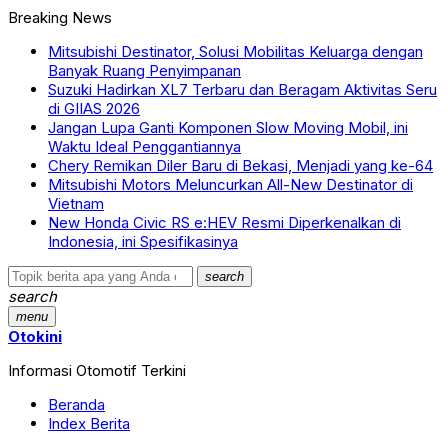
Breaking News
Mitsubishi Destinator, Solusi Mobilitas Keluarga dengan
Banyak Ruang Penyimpanan
Suzuki Hadirkan XL7 Terbaru dan Beragam Aktivitas Seru
di GIIAS 2026
Jangan Lupa Ganti Komponen Slow Moving Mobil, ini
Waktu Ideal Penggantiannya
Chery Remikan Diler Baru di Bekasi, Menjadi yang ke-64
Mitsubishi Motors Meluncurkan All-New Destinator di
Vietnam
New Honda Civic RS e:HEV Resmi Diperkenalkan di
Indonesia, ini Spesifikasinya
search
search
menu
Otokini
Informasi Otomotif Terkini
Beranda
Index Berita