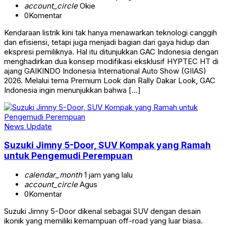
account_circle
Okie
0
Komentar
Kendaraan listrik kini tak hanya menawarkan teknologi canggih
dan efisiensi, tetapi juga menjadi bagian dari gaya hidup dan
ekspresi pemiliknya. Hal itu ditunjukkan GAC Indonesia dengan
menghadirkan dua konsep modifikasi eksklusif HYPTEC HT di
ajang GAIKINDO Indonesia International Auto Show (GIIAS)
2026. Melalui tema Premium Look dan Rally Dakar Look, GAC
Indonesia ingin menunjukkan bahwa […]
News Update
Suzuki Jimny 5-Door, SUV Kompak yang Ramah
untuk Pengemudi Perempuan
calendar_month
1 jam yang lalu
account_circle
Agus
0
Komentar
Suzuki Jimny 5-Door dikenal sebagai SUV dengan desain
ikonik yang memiliki kemampuan off-road yang luar biasa.