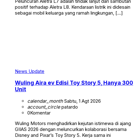
Peluncuran Aletra L7 adalah tindak lanjut dari sambutan
positif terhadap Aletra L8. Kendaraan listrik ini didesain
sebagai mobil keluarga yang ramah lingkungan, […]
News Update
Wuling Aira ev Edisi Toy Story 5, Hanya 300
Unit
calendar_month
Sabtu, 1 Agt 2026
account_circle
patardo
0
Komentar
Wuling Motors menghadirkan kejutan istimewa di ajang
GIIAS 2026 dengan meluncurkan kolaborasi bersama
Disney and Pixar’s Toy Story 5. Kerja sama ini