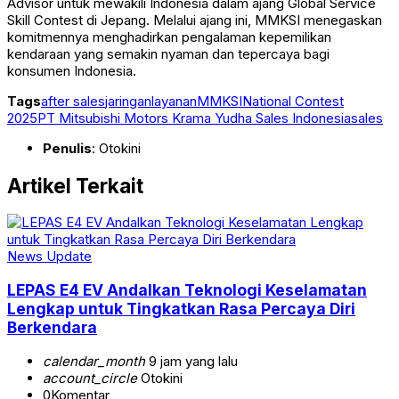
Advisor untuk mewakili Indonesia dalam ajang Global Service
Skill Contest di Jepang. Melalui ajang ini, MMKSI menegaskan
komitmennya menghadirkan pengalaman kepemilikan
kendaraan yang semakin nyaman dan tepercaya bagi
konsumen Indonesia.
Tags
after sales
jaringan
layanan
MMKSI
National Contest
2025
PT Mitsubishi Motors Krama Yudha Sales Indonesia
sales
Penulis
: Otokini
Artikel Terkait
News Update
LEPAS E4 EV Andalkan Teknologi Keselamatan
Lengkap untuk Tingkatkan Rasa Percaya Diri
Berkendara
calendar_month
9 jam yang lalu
account_circle
Otokini
0
Komentar