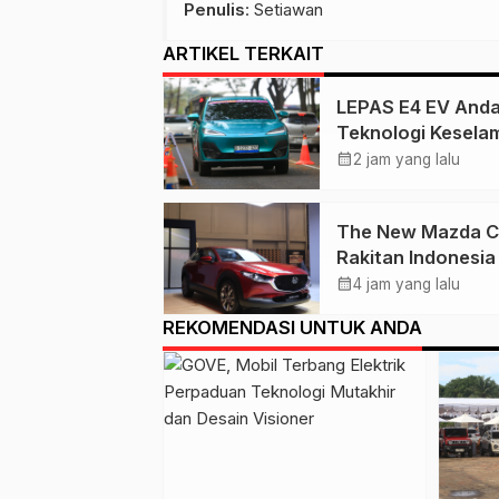
Penulis
: Setiawan
ARTIKEL TERKAIT
LEPAS E4 EV Anda
Teknologi Kesela
Lengkap untuk
calendar_month
2 jam yang lalu
Tingkatkan Rasa
Percaya Diri
The New Mazda 
Berkendara
Rakitan Indonesia 
GIIAS 2026, Harg
calendar_month
4 jam yang lalu
Mulai Rp 499 Juta
REKOMENDASI UNTUK ANDA