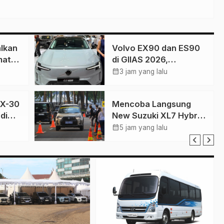
lkan
Volvo EX90 dan ES90
matan
di GIIAS 2026,
Kemewahan
calendar_month
3 jam yang lalu
Skandinavia Berbasis
Teknologi dan
CX-30
Mencoba Langsung
Keselamatan
di
New Suzuki XL7 Hybrid
a
di GIIAS 2026, Layak
calendar_month
5 jam yang lalu
Jadi SUV Keluarga