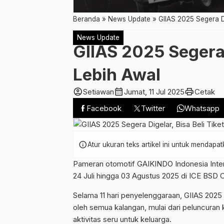
Beranda
»
News Update
»
GIIAS 2025 Segera Di
News Update
GIIAS 2025 Segera D
Lebih Awal
account_circle
calendar_month
print
Setiawan
Jumat, 11 Jul 2025
Cetak
Facebook
Twitter
Whatsapp
info
Atur ukuran teks artikel ini untuk mendap
Pameran otomotif GAIKINDO Indonesia Inter
24 Juli hingga 03 Agustus 2025 di ICE BSD C
Selama 11 hari penyelenggaraan, GIIAS 2025
oleh semua kalangan, mulai dari peluncuran 
aktivitas seru untuk keluarga.