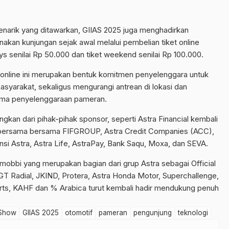
narik yang ditawarkan, GIIAS 2025 juga menghadirkan
kan kunjungan sejak awal melalui pembelian tiket online
s senilai Rp 50.000 dan tiket weekend senilai Rp 100.000.
nline ini merupakan bentuk komitmen penyelenggara untuk
asyarakat, sekaligus mengurangi antrean di lokasi dan
ma penyelenggaraan pameran.
gkan dari pihak-pihak sponsor, seperti Astra Financial kembali
5 bersama bersama FIFGROUP, Astra Credit Companies (ACC),
si Astra, Astra Life, AstraPay, Bank Saqu, Moxa, dan SEVA.
obbi yang merupakan bagian dari grup Astra sebagai Official
u GT Radial, JKIND, Protera, Astra Honda Motor, Superchallenge,
rts, KAHF dan % Arabica turut kembali hadir mendukung penuh
 Show
GIIAS 2025
otomotif
pameran
pengunjung
teknologi