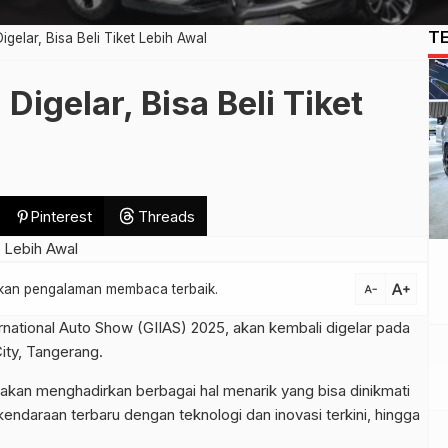
T
gelar, Bisa Beli Tiket Lebih Awal
igelar, Bisa Beli Tiket
Pinterest
Threads
text_increase
atkan pengalaman membaca terbaik.
text_decrease
national Auto Show (GIIAS) 2025, akan kembali digelar pada
ity, Tangerang.
 akan menghadirkan berbagai hal menarik yang bisa dinikmati
kendaraan terbaru dengan teknologi dan inovasi terkini, hingga