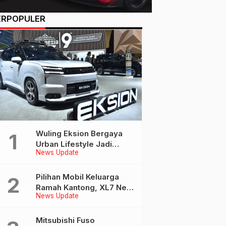
ERPOPULER
Wuling Eksion Bergaya
Urban Lifestyle Jadi
News Update
Sorotan di GIIAS 2026
Pilihan Mobil Keluarga
Ramah Kantong, XL7 New
News Update
Alpha Hybrid Bisa Jadi
Pilihan
Mitsubishi Fuso