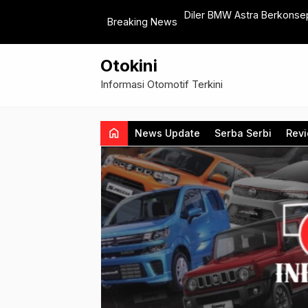
rt Manufacturing Motor Listrik Nasional
Diler BMW Astra Berkonsep
Breaking News
Otokini
Informasi Otomotif Terkini
home
News Update
Serba Serbi
Rev