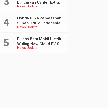
Luncurkan Canter Extra
News Update
Long Bus di GIIAS 2026,
Dukung Mobilitas
Pariwisata Indonesia
Honda Buka Pemesanan
Super-ONE di Indonesia,
News Update
Harga Mulai Rp 438 Juta
Pilihan Baru Mobil Listrik
Wuling New Cloud EV SE
News Update
Resmi Melantai di GIIAS
2026