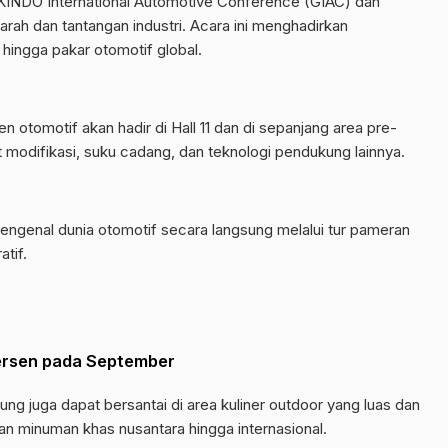
KINDO International Automotive Conference (GIAC) dan
ah dan tantangan industri. Acara ini menghadirkan
 hingga pakar otomotif global.
 otomotif akan hadir di Hall 11 dan di sepanjang area pre-
at modifikasi, suku cadang, dan teknologi pendukung lainnya.
engenal dunia otomotif secara langsung melalui tur pameran
tif.
Persen pada September
ng juga dapat bersantai di area kuliner outdoor yang luas dan
n minuman khas nusantara hingga internasional.