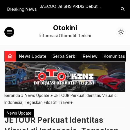
utar 4,8 Meter,
JAECOO J8 SHS ARDIS Debut
Porsche 9
search
Breaking News
ap Diajak Manuver di
sebagai PHEV Pertama di Ajang
Open-To
t
IRRA 2025
Murni
Otokini
menu
light_mode
Informasi Otomotif Terkini
home
News Update
Serba Serbi
Review
Komunitas
Beranda
»
News Update
»
JETOUR Perkuat Identitas Visual di
Indonesia, Tegaskan Filosofi Travel+
News Update
JETOUR Perkuat Identitas