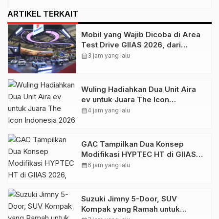
ARTIKEL TERKAIT
Mobil yang Wajib Dicoba di Area
Test Drive GIIAS 2026, dari
Hybrid hingga SUV Listrik
calendar_month
3 jam yang lalu
Premium
Wuling Hadiahkan Dua Unit Aira
ev untuk Juara The Icon
Indonesia 2026
calendar_month
4 jam yang lalu
GAC Tampilkan Dua Konsep
Modifikasi HYPTEC HT di GIIAS
2026, Tunjukkan Potensi
calendar_month
6 jam yang lalu
Personalisasi SUV Listrik
Premium
Suzuki Jimny 5-Door, SUV
Kompak yang Ramah untuk