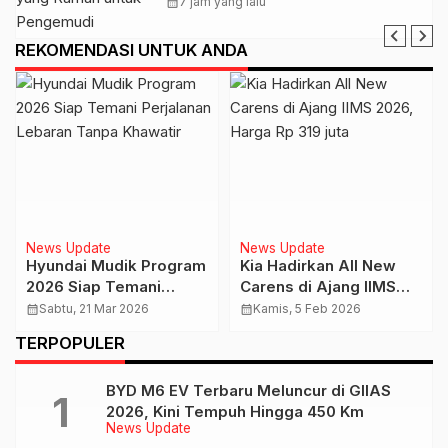
Pengemudi Perempuan
calendar_month
7 jam yang lalu
REKOMENDASI UNTUK ANDA
News Update
News Update
Hyundai Mudik Program
Kia Hadirkan All New
2026 Siap Temani
Carens di Ajang IIMS
Perjalanan Lebaran
2026, Harga Rp 319 juta
calendar_month
Sabtu, 21 Mar 2026
calendar_month
Kamis, 5 Feb 2026
Tanpa Khawatir
TERPOPULER
BYD M6 EV Terbaru Meluncur di GIIAS
2026, Kini Tempuh Hingga 450 Km
News Update