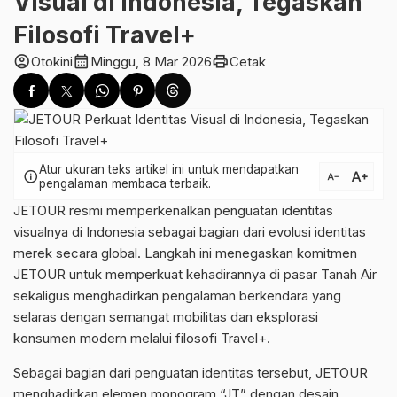
Visual di Indonesia, Tegaskan
Filosofi Travel+
account_circle
calendar_month
print
Otokini
Minggu, 8 Mar 2026
Cetak
Atur ukuran teks artikel ini untuk mendapatkan
text_increase
info
text_decrease
pengalaman membaca terbaik.
JETOUR resmi memperkenalkan penguatan identitas
visualnya di Indonesia sebagai bagian dari evolusi identitas
merek secara global. Langkah ini menegaskan komitmen
JETOUR untuk memperkuat kehadirannya di pasar Tanah Air
sekaligus menghadirkan pengalaman berkendara yang
selaras dengan semangat mobilitas dan eksplorasi
konsumen modern melalui filosofi Travel+.
Sebagai bagian dari penguatan identitas tersebut, JETOUR
menghadirkan elemen monogram “JT” dengan desain