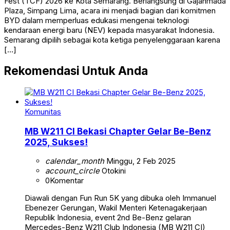
Fest (TCF) 2026 ke Kota Semarang. Berlangsung di Gajahmada
Plaza, Simpang Lima, acara ini menjadi bagian dari komitmen
BYD dalam memperluas edukasi mengenai teknologi
kendaraan energi baru (NEV) kepada masyarakat Indonesia.
Semarang dipilih sebagai kota ketiga penyelenggaraan karena
[…]
Rekomendasi Untuk Anda
Komunitas
MB W211 CI Bekasi Chapter Gelar Be-Benz
2025, Sukses!
calendar_month
Minggu, 2 Feb 2025
account_circle
Otokini
0
Komentar
Diawali dengan Fun Run 5K yang dibuka oleh Immanuel
Ebenezer Gerungan, Wakil Menteri Ketenagakerjaan
Republik Indonesia, event 2nd Be-Benz gelaran
Mercedes-Benz W211 Club Indonesia (MB W211 CI)