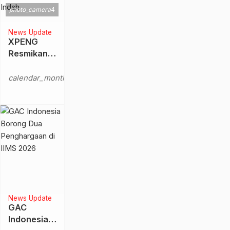
photo_camera
4
News Update
XPENG
Resmikan
Dealer
Sabtu,
Flagship
calendar_month
18 Okt
Terbesar di
2025
Indonesia,
Hadir di
Pondok
Indah
News Update
GAC
Indonesia