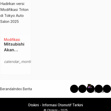
Otomotif
Masa Kini
Modifikasi
Mitsubishi
Akan
Hadirkan
Kamis,
versi
calendar_month
9 Jan
Modifikasi
2025
Triton di
Tokyo
Auto Salon
Beranda
Index Berita
2025
Otokini - Informasi Otomotif Terkini
© Otokini - 2025