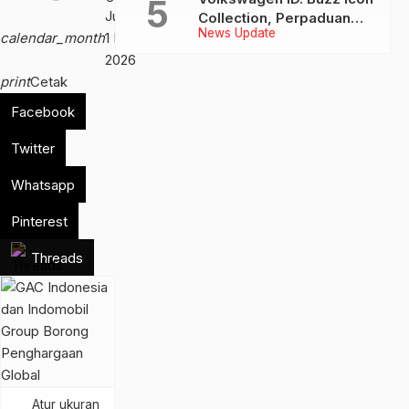
Jumat,
Collection, Perpaduan
News Update
Gaya, Kenyamanan, dan
calendar_month
1 Mei
Teknologi untuk Liburan
2026
Keluarga
print
Cetak
Facebook
Twitter
Whatsapp
Pinterest
Threads
Atur ukuran