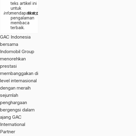
teks artikel ini
untuk
text_increase
info
mendapatkan
text_decrease
pengalaman
membaca
terbaik.
GAC Indonesia
bersama
Indomobil Group
menorehkan
prestasi
membanggakan di
level internasional
dengan meraih
sejumlah
penghargaan
bergengsi dalam
ajang GAC
International
Partner