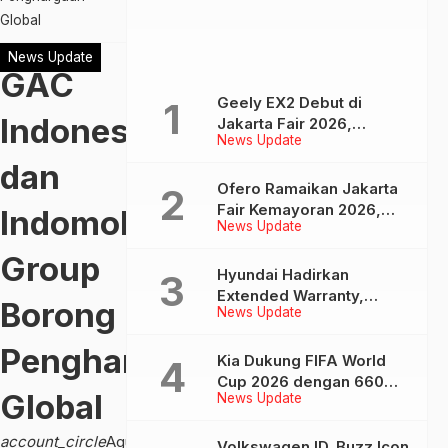
Global
News Update
GAC
Geely EX2 Debut di
Indonesia
Jakarta Fair 2026,
News Update
Tawarkan Mobil Listrik
Modern Mulai Rp 239
dan
Jutaan
Ofero Ramaikan Jakarta
Fair Kemayoran 2026,
Indomobil
News Update
Tampilkan Produk
Terlengkap hingga Calon
Group
Model Baru
Hyundai Hadirkan
Extended Warranty,
Borong
News Update
Berikan Perlindungan
Lebih Lama untuk Tiga
Penghargaan
Produk ini
Kia Dukung FIFA World
Cup 2026 dengan 660
Global
News Update
Armada Kendaraan
account_circle
Agus
Volkswagen ID. Buzz Icon