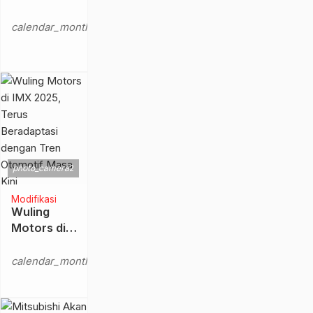
Borong
Senin,
Dua
16
calendar_month
Penghargaan
Feb
di IIMS
2026
2026
photo_camera
2
Modifikasi
Wuling
Motors di
IMX 2025,
Minggu,
Terus
calendar_month
12 Okt
Beradaptasi
2025
dengan
Tren