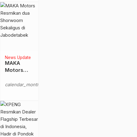
News Update
MAKA
Motors
Resmikan
Kamis,
dua
calendar_month
8 Mei
Shorwoom
2025
Sekaligus
di
Jabodetabek