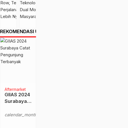
Row, Temani
Teknologi EV dan
calendar_month
jam
21 Jun
calendar_month
Perjalanan
Dual Mode ke
yang
2026
Keluarga Lebih
Masyarakat
lalu
Nyaman
REKOMENDASI UNTUK ANDA
Aftermarket
GIIAS 2024
Surabaya
Catat
Selasa,
Pengunjung
calendar_month
3 Sep
Terbanyak
2024