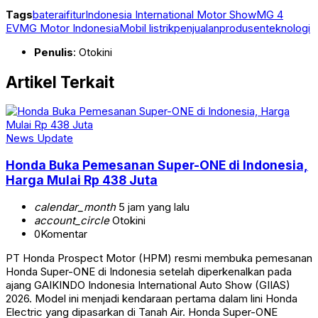
Tags
baterai
fitur
Indonesia International Motor Show
MG 4
EV
MG Motor Indonesia
Mobil listrik
penjualan
produsen
teknologi
Penulis
: Otokini
Artikel Terkait
News Update
Honda Buka Pemesanan Super-ONE di Indonesia,
Harga Mulai Rp 438 Juta
calendar_month
5 jam yang lalu
account_circle
Otokini
0
Komentar
PT Honda Prospect Motor (HPM) resmi membuka pemesanan
Honda Super-ONE di Indonesia setelah diperkenalkan pada
ajang GAIKINDO Indonesia International Auto Show (GIIAS)
2026. Model ini menjadi kendaraan pertama dalam lini Honda
Electric yang dipasarkan di Tanah Air. Honda Super-ONE