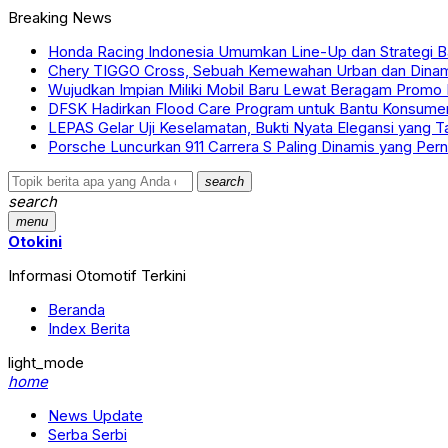
Breaking News
Honda Racing Indonesia Umumkan Line-Up dan Strategi B
Chery TIGGO Cross, Sebuah Kemewahan Urban dan Dina
Wujudkan Impian Miliki Mobil Baru Lewat Beragam Promo 
DFSK Hadirkan Flood Care Program untuk Bantu Konsumen
LEPAS Gelar Uji Keselamatan, Bukti Nyata Elegansi yang 
Porsche Luncurkan 911 Carrera S Paling Dinamis yang Per
search
search
menu
Otokini
Informasi Otomotif Terkini
Beranda
Index Berita
light_mode
home
News Update
Serba Serbi