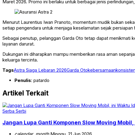
Maret 2026. Promo ini berlaku untuk berbagai jenis perlindunga
Menurut Laurentius Iwan Pranoto, momentum mudik bukan sekadar
setiap pengendara untuk menjaga keselamatan sejak persiapan h
Sebagai penutup, pelanggan Garda Oto tetap dapat menikmati ke
layanan darurat.
Dukungan ini diharapkan mampu memberikan rasa aman sepanja
keluarga tercinta.
Tags
Astra Siaga Lebaran 2026
Garda Oto
kebersamaan
konsisten
Penulis
: patardo
Artikel Terkait
Serba Serbi
Jangan Lupa Ganti Komponen Slow Moving Mobil, 
calendar_month
Minggu, 21 Jun 2026