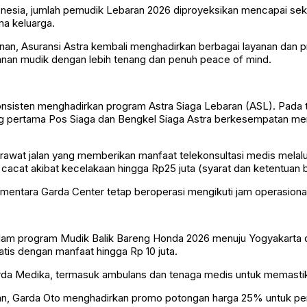
onesia, jumlah pemudik Lebaran 2026 diproyeksikan mencapai seki
ama keluarga.
n, Asuransi Astra kembali menghadirkan berbagai layanan dan pr
anan mudik dengan lebih tenang dan penuh peace of mind.
konsisten menghadirkan program Astra Siaga Lebaran (ASL). Pada t
jung pertama Pos Siaga dan Bengkel Siaga Astra berkesempatan me
rawat jalan yang memberikan manfaat telekonsultasi medis melal
 cacat akibat kecelakaan hingga Rp25 juta (syarat dan ketentuan b
ementara Garda Center tetap beroperasi mengikuti jam operasional
dalam program Mudik Balik Bareng Honda 2026 menuju Yogyakarta
atis dengan manfaat hingga Rp 10 juta.
Garda Medika, termasuk ambulans dan tenaga medis untuk memastik
an, Garda Oto menghadirkan promo potongan harga 25% untuk pemb