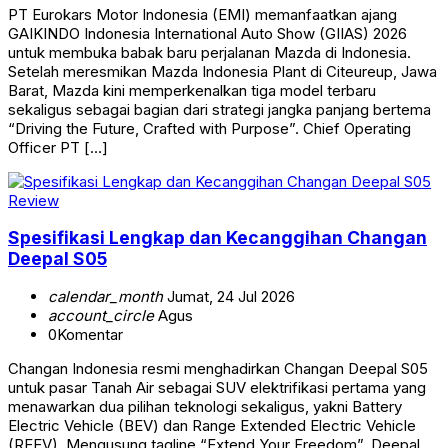
PT Eurokars Motor Indonesia (EMI) memanfaatkan ajang
GAIKINDO Indonesia International Auto Show (GIIAS) 2026
untuk membuka babak baru perjalanan Mazda di Indonesia.
Setelah meresmikan Mazda Indonesia Plant di Citeureup, Jawa
Barat, Mazda kini memperkenalkan tiga model terbaru
sekaligus sebagai bagian dari strategi jangka panjang bertema
“Driving the Future, Crafted with Purpose”. Chief Operating
Officer PT […]
Review
Spesifikasi Lengkap dan Kecanggihan Changan
Deepal S05
calendar_month
Jumat, 24 Jul 2026
account_circle
Agus
0
Komentar
Changan Indonesia resmi menghadirkan Changan Deepal S05
untuk pasar Tanah Air sebagai SUV elektrifikasi pertama yang
menawarkan dua pilihan teknologi sekaligus, yakni Battery
Electric Vehicle (BEV) dan Range Extended Electric Vehicle
(REEV). Mengusung tagline “Extend Your Freedom”, Deepal