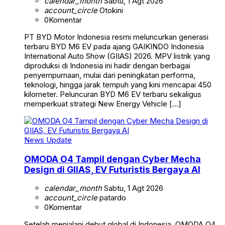
calendar_month
Sabtu, 1 Agt 2026
account_circle
Otokini
0
Komentar
PT BYD Motor Indonesia resmi meluncurkan generasi
terbaru BYD M6 EV pada ajang GAIKINDO Indonesia
International Auto Show (GIIAS) 2026. MPV listrik yang
diproduksi di Indonesia ini hadir dengan berbagai
penyempurnaan, mulai dari peningkatan performa,
teknologi, hingga jarak tempuh yang kini mencapai 450
kilometer. Peluncuran BYD M6 EV terbaru sekaligus
memperkuat strategi New Energy Vehicle […]
News Update
OMODA O4 Tampil dengan Cyber Mecha
Design di GIIAS, EV Futuristis Bergaya AI
calendar_month
Sabtu, 1 Agt 2026
account_circle
patardo
0
Komentar
Setelah menjalani debut global di Indonesia, OMODA O4