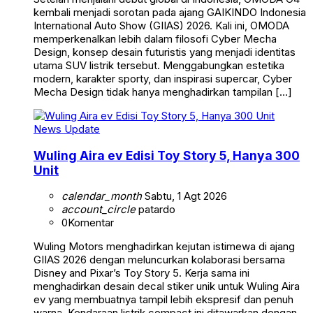
kembali menjadi sorotan pada ajang GAIKINDO Indonesia
International Auto Show (GIIAS) 2026. Kali ini, OMODA
memperkenalkan lebih dalam filosofi Cyber Mecha
Design, konsep desain futuristis yang menjadi identitas
utama SUV listrik tersebut. Menggabungkan estetika
modern, karakter sporty, dan inspirasi supercar, Cyber
Mecha Design tidak hanya menghadirkan tampilan […]
News Update
Wuling Aira ev Edisi Toy Story 5, Hanya 300
Unit
calendar_month
Sabtu, 1 Agt 2026
account_circle
patardo
0
Komentar
Wuling Motors menghadirkan kejutan istimewa di ajang
GIIAS 2026 dengan meluncurkan kolaborasi bersama
Disney and Pixar’s Toy Story 5. Kerja sama ini
menghadirkan desain decal stiker unik untuk Wuling Aira
ev yang membuatnya tampil lebih ekspresif dan penuh
warna. Kendaraan listrik compact ini ditawarkan dengan