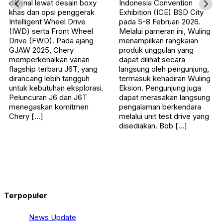
dikenal lewat desain boxy
Indonesia Convention
khas dan opsi penggerak
Exhibition (ICE) BSD City
Intelligent Wheel Drive
pada 5-8 Februari 2026.
(IWD) serta Front Wheel
Melalui pameran ini, Wuling
Drive (FWD). Pada ajang
menampilkan rangkaian
GJAW 2025, Chery
produk unggulan yang
memperkenalkan varian
dapat dilihat secara
flagship terbaru J6T, yang
langsung oleh pengunjung,
dirancang lebih tangguh
termasuk kehadiran Wuling
untuk kebutuhan eksplorasi.
Eksion. Pengunjung juga
Peluncuran J6 dan J6T
dapat merasakan langsung
menegaskan komitmen
pengalaman berkendara
Chery […]
melalui unit test drive yang
disediakan. Bob […]
Terpopuler
News Update