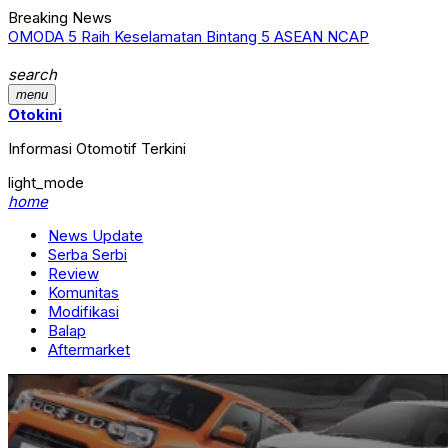
Breaking News
OMODA 5 Raih Keselamatan Bintang 5 ASEAN NCAP
Dampak P
Suzuki
search
menu
Otokini
Informasi Otomotif Terkini
light_mode
home
News Update
Serba Serbi
Review
Komunitas
Modifikasi
Balap
Aftermarket