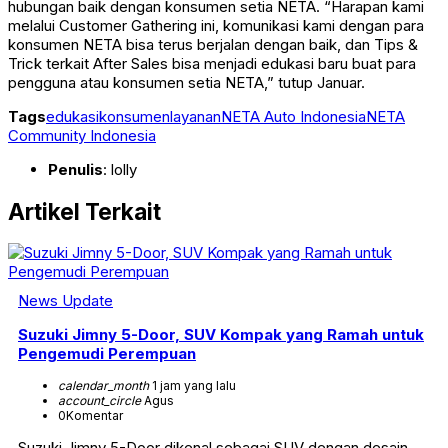
hubungan baik dengan konsumen setia NETA. “Harapan kami
melalui Customer Gathering ini, komunikasi kami dengan para
konsumen NETA bisa terus berjalan dengan baik, dan Tips &
Trick terkait After Sales bisa menjadi edukasi baru buat para
pengguna atau konsumen setia NETA,” tutup Januar.
Tags
edukasi
konsumen
layanan
NETA Auto Indonesia
NETA
Community Indonesia
Penulis
: lolly
Artikel Terkait
News Update
Suzuki Jimny 5-Door, SUV Kompak yang Ramah untuk
Pengemudi Perempuan
calendar_month
1 jam yang lalu
account_circle
Agus
0
Komentar
Suzuki Jimny 5-Door dikenal sebagai SUV dengan desain