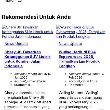
Motor, […]
Rekomendasi Untuk Anda
News Update
News Update
Chery J6 Tawarkan
Wuling Hadir di BCA
Ketangguhan SUV Listrik
Expoversary 2026,
untuk Kondisi Jalan
Tampilkan Lini Produk
Indonesia
Lengkap
calendar_month
Jumat, 16
calendar_month
Jumat, 6
Jan 2026
Feb 2026
account_circle
Otokini
account_circle
Agus
0
Komentar
0
Komentar
Chery Indonesia sukses
Wuling Motors (Wuling)
menghadirkan Chery J6
berpartisipasi dalam ajang
sebagai SUV listrik off-road
BCA Expoversary 2026
pertama di Indonesia, yang
yang berlangsung di