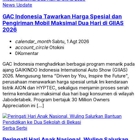
News Update
GAC Indonesia Tawarkan Harga Spesial dan
Pengiriman Mobil Maksimal Dua Hari di GIIAS
2026
calendar_month
Sabtu, 1 Agt 2026
account_circle
Otokini
0
Komentar
GAC Indonesia menghadirkan berbagai program menarik pada
ajang GAIKINDO Indonesia International Auto Show (GIIAS)
2026. Mengusung tema “Driven by You, Inspire the Future”,
perusahaan menawarkan harga spesial untuk lini kendaraan
listrik AION dan HYPTEC, sekaligus menjamin proses serah
terima kendaraan maksimal dua hari bagi konsumen di wilayah
Jabodetabek. Program bertajuk 30 Million Owners
Appreciation ini […]
Serba Serbi
Peringati Hari Anak Nasional, Wuling Salurkan