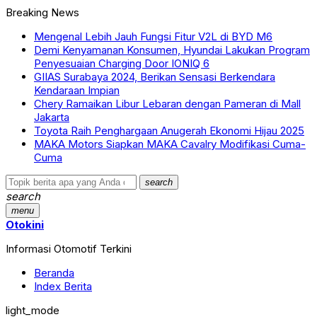
Breaking News
Mengenal Lebih Jauh Fungsi Fitur V2L di BYD M6
Demi Kenyamanan Konsumen, Hyundai Lakukan Program
Penyesuaian Charging Door IONIQ 6
GIIAS Surabaya 2024, Berikan Sensasi Berkendara
Kendaraan Impian
Chery Ramaikan Libur Lebaran dengan Pameran di Mall
Jakarta
Toyota Raih Penghargaan Anugerah Ekonomi Hijau 2025
MAKA Motors Siapkan MAKA Cavalry Modifikasi Cuma-
Cuma
search
search
menu
Otokini
Informasi Otomotif Terkini
Beranda
Index Berita
light_mode