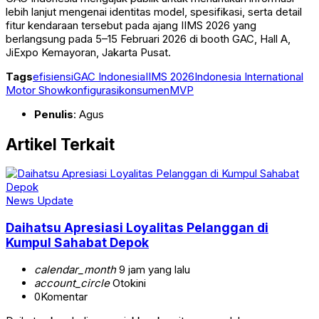
lebih lanjut mengenai identitas model, spesifikasi, serta detail
fitur kendaraan tersebut pada ajang IIMS 2026 yang
berlangsung pada 5–15 Februari 2026 di booth GAC, Hall A,
JiExpo Kemayoran, Jakarta Pusat.
Tags
efisiensi
GAC Indonesia
IIMS 2026
Indonesia International
Motor Show
konfigurasi
konsumen
MVP
Penulis
: Agus
Artikel Terkait
News Update
Daihatsu Apresiasi Loyalitas Pelanggan di
Kumpul Sahabat Depok
calendar_month
9 jam yang lalu
account_circle
Otokini
0
Komentar