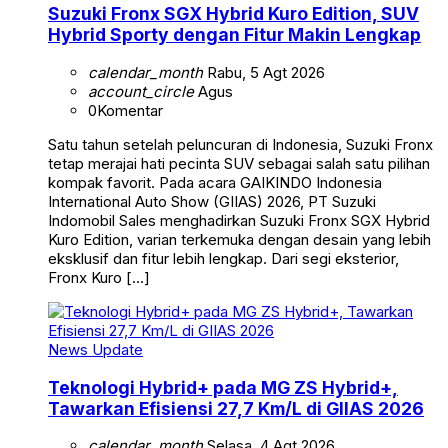
Suzuki Fronx SGX Hybrid Kuro Edition, SUV
Hybrid Sporty dengan Fitur Makin Lengkap
calendar_month
Rabu, 5 Agt 2026
account_circle
Agus
0
Komentar
Satu tahun setelah peluncuran di Indonesia, Suzuki Fronx
tetap merajai hati pecinta SUV sebagai salah satu pilihan
kompak favorit. Pada acara GAIKINDO Indonesia
International Auto Show (GIIAS) 2026, PT Suzuki
Indomobil Sales menghadirkan Suzuki Fronx SGX Hybrid
Kuro Edition, varian terkemuka dengan desain yang lebih
eksklusif dan fitur lebih lengkap. Dari segi eksterior,
Fronx Kuro […]
News Update
Teknologi Hybrid+ pada MG ZS Hybrid+,
Tawarkan Efisiensi 27,7 Km/L di GIIAS 2026
calendar_month
Selasa, 4 Agt 2026