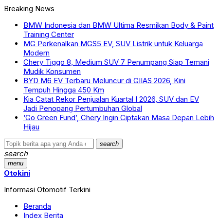
Breaking News
BMW Indonesia dan BMW Ultima Resmikan Body & Paint
Training Center
MG Perkenalkan MGS5 EV, SUV Listrik untuk Keluarga
Modern
Chery Tiggo 8, Medium SUV 7 Penumpang Siap Temani
Mudik Konsumen
BYD M6 EV Terbaru Meluncur di GIIAS 2026, Kini
Tempuh Hingga 450 Km
Kia Catat Rekor Penjualan Kuartal I 2026, SUV dan EV
Jadi Penopang Pertumbuhan Global
‘Go Green Fund’, Chery Ingin Ciptakan Masa Depan Lebih
Hijau
search
search
menu
Otokini
Informasi Otomotif Terkini
Beranda
Index Berita