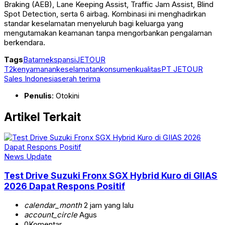
Braking (AEB), Lane Keeping Assist, Traffic Jam Assist, Blind
Spot Detection, serta 6 airbag. Kombinasi ini menghadirkan
standar keselamatan menyeluruh bagi keluarga yang
mengutamakan keamanan tanpa mengorbankan pengalaman
berkendara.
Tags
Batam
ekspansi
JETOUR
T2
kenyamanan
keselamatan
konsumen
kualitas
PT JETOUR
Sales Indonesia
serah terima
Penulis
: Otokini
Artikel Terkait
News Update
Test Drive Suzuki Fronx SGX Hybrid Kuro di GIIAS
2026 Dapat Respons Positif
calendar_month
2 jam yang lalu
account_circle
Agus
0
Komentar