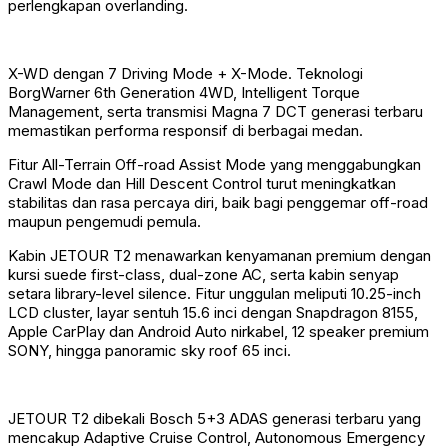
perlengkapan overlanding.
X-WD dengan 7 Driving Mode + X-Mode. Teknologi
BorgWarner 6th Generation 4WD, Intelligent Torque
Management, serta transmisi Magna 7 DCT generasi terbaru
memastikan performa responsif di berbagai medan.
Fitur All-Terrain Off-road Assist Mode yang menggabungkan
Crawl Mode dan Hill Descent Control turut meningkatkan
stabilitas dan rasa percaya diri, baik bagi penggemar off-road
maupun pengemudi pemula.
Kabin JETOUR T2 menawarkan kenyamanan premium dengan
kursi suede first-class, dual-zone AC, serta kabin senyap
setara library-level silence. Fitur unggulan meliputi 10.25-inch
LCD cluster, layar sentuh 15.6 inci dengan Snapdragon 8155,
Apple CarPlay dan Android Auto nirkabel, 12 speaker premium
SONY, hingga panoramic sky roof 65 inci.
JETOUR T2 dibekali Bosch 5+3 ADAS generasi terbaru yang
mencakup Adaptive Cruise Control, Autonomous Emergency