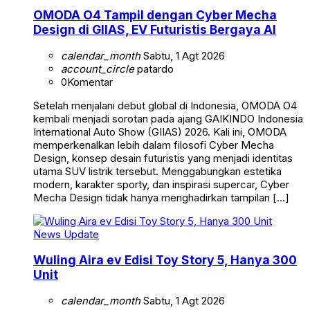
OMODA O4 Tampil dengan Cyber Mecha
Design di GIIAS, EV Futuristis Bergaya AI
calendar_month
Sabtu, 1 Agt 2026
account_circle
patardo
0
Komentar
Setelah menjalani debut global di Indonesia, OMODA O4
kembali menjadi sorotan pada ajang GAIKINDO Indonesia
International Auto Show (GIIAS) 2026. Kali ini, OMODA
memperkenalkan lebih dalam filosofi Cyber Mecha
Design, konsep desain futuristis yang menjadi identitas
utama SUV listrik tersebut. Menggabungkan estetika
modern, karakter sporty, dan inspirasi supercar, Cyber
Mecha Design tidak hanya menghadirkan tampilan […]
News Update
Wuling Aira ev Edisi Toy Story 5, Hanya 300
Unit
calendar_month
Sabtu, 1 Agt 2026