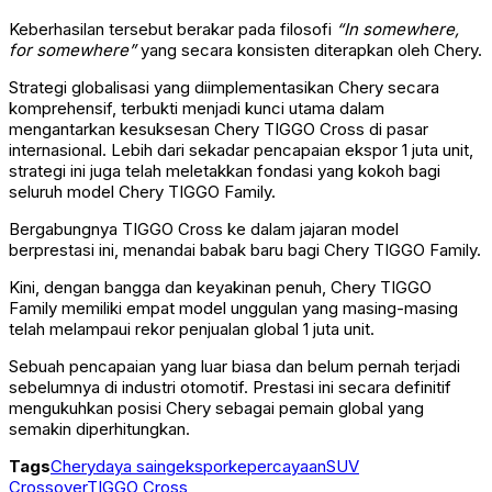
Keberhasilan tersebut berakar pada filosofi
“In somewhere,
for somewhere”
yang secara konsisten diterapkan oleh Chery.
Strategi globalisasi yang diimplementasikan Chery secara
komprehensif, terbukti menjadi kunci utama dalam
mengantarkan kesuksesan Chery TIGGO Cross di pasar
internasional. Lebih dari sekadar pencapaian ekspor 1 juta unit,
strategi ini juga telah meletakkan fondasi yang kokoh bagi
seluruh model Chery TIGGO Family.
Bergabungnya TIGGO Cross ke dalam jajaran model
berprestasi ini, menandai babak baru bagi Chery TIGGO Family.
Kini, dengan bangga dan keyakinan penuh, Chery TIGGO
Family memiliki empat model unggulan yang masing-masing
telah melampaui rekor penjualan global 1 juta unit.
Sebuah pencapaian yang luar biasa dan belum pernah terjadi
sebelumnya di industri otomotif. Prestasi ini secara definitif
mengukuhkan posisi Chery sebagai pemain global yang
semakin diperhitungkan.
Tags
Chery
daya saing
ekspor
kepercayaan
SUV
Crossover
TIGGO Cross