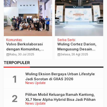
News Update
News Update
n,
Chery Ramaikan Libur
BMW X3 dan BMW M2,
Lebaran dengan
Semakin Sporty deng
Pameran di Mall Jakarta
M Performance Parts
calendar_month
Selasa, 24 Mar 2026
calendar_month
Selasa, 26 Agt 2025
TERPOPULER
Wuling Eksion Bergaya Urban Lifestyle
Jadi Sorotan di GIIAS 2026
News Update
Pilihan Mobil Keluarga Ramah Kantong,
XL7 New Alpha Hybrid Bisa Jadi Pilihan
News Update