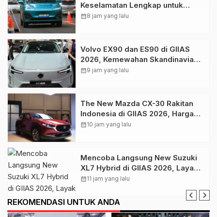
Keselamatan Lengkap untuk
Tingkatkan Rasa Percaya Diri
calendar_month
8 jam yang lalu
Berkendara
Volvo EX90 dan ES90 di GIIAS
2026, Kemewahan Skandinavia
Berbasis Teknologi dan
calendar_month
9 jam yang lalu
Keselamatan
The New Mazda CX-30 Rakitan
Indonesia di GIIAS 2026, Harga
Mulai Rp 499 Juta
calendar_month
10 jam yang lalu
Mencoba Langsung New Suzuki
XL7 Hybrid di GIIAS 2026, Layak
Jadi SUV Keluarga
calendar_month
11 jam yang lalu
REKOMENDASI UNTUK ANDA