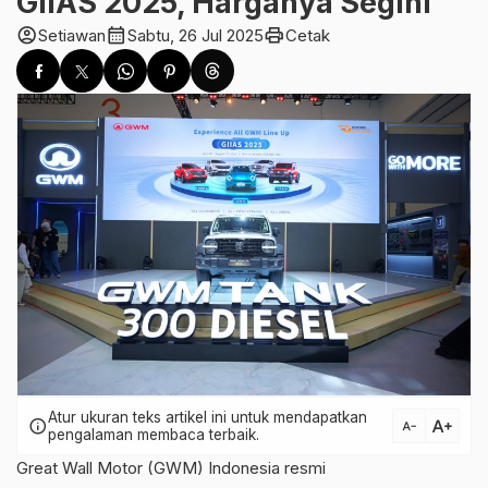
GIIAS 2025, Harganya Segini
account_circle
calendar_month
print
Setiawan
Sabtu, 26 Jul 2025
Cetak
Atur ukuran teks artikel ini untuk mendapatkan
text_increase
info
text_decrease
pengalaman membaca terbaik.
Great Wall Motor (GWM) Indonesia resmi