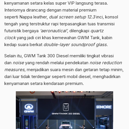
kenyamanan setara kelas super VIP langsung terasa.
Interiornya dirancang dengan material premium
seperti Nappa leather,
dual screen setup 12.3
inci
,
konsol
tengah yang terstruktur rapi terpasangkan tuas transmisi
futuristik bergaya
‘aeronautical’,
dilengkapi
quartz
clock
yang jadi ciri khas kemewahan GWM Tank, kabin
kedap suara berkat
double-layer soundproof glass.
Selain itu, GWM Tank 300 Diesel memiliki tingkat vibrasi
dan
noise
yang rendah melalui pendekatan
noise reduction
measures,
menjadikan suara mesin dan getaran tetap minim,
dari luar tidak terdengar seperti mobil diesel, menghadirkan
kenyamanan setara kendaraan premium.