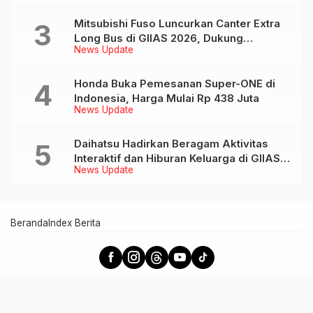
Mitsubishi Fuso Luncurkan Canter Extra
Long Bus di GIIAS 2026, Dukung
News Update
Mobilitas Pariwisata Indonesia
Honda Buka Pemesanan Super-ONE di
Indonesia, Harga Mulai Rp 438 Juta
News Update
Daihatsu Hadirkan Beragam Aktivitas
Interaktif dan Hiburan Keluarga di GIIAS
News Update
2026
Beranda
Index Berita
Otokini - Informasi Otomotif Terkini