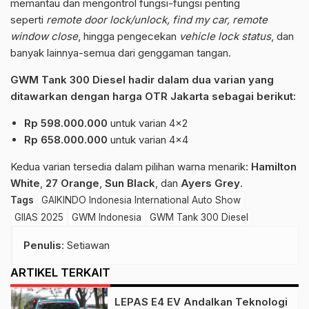
memantau dan mengontrol fungsi-fungsi penting
seperti
remote door lock/unlock, find my car, remote
window close
, hingga pengecekan
vehicle lock status
, dan
banyak lainnya-semua dari genggaman tangan.
GWM Tank 300 Diesel hadir dalam dua varian yang
ditawarkan dengan harga OTR Jakarta sebagai berikut:
Rp 598.000.000
untuk varian 4×2
Rp 658.000.000
untuk varian 4×4
Kedua varian tersedia dalam pilihan warna menarik:
Hamilton
White
,
27 Orange
,
Sun Black
, dan
Ayers Grey
.
Tags
GAIKINDO Indonesia International Auto Show
GIIAS 2025
GWM Indonesia
GWM Tank 300 Diesel
Penulis
: Setiawan
ARTIKEL TERKAIT
LEPAS E4 EV Andalkan Teknologi