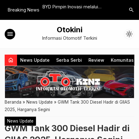
k VinFast Dikirim ke
BYD Pimpin Inovasi melalui
Menuju Go
search
Breaking News
Terobosan Teknologi Global dan
Sulawesi’
Penguatan Ekosistem NEV di
Otokini
Indonesia
menu
light_mode
Informasi Otomotif Terkini
home
News Update
Serba Serbi
Review
Komunitas
Beranda
»
News Update
»
GWM Tank 300 Diesel Hadir di GIIAS
2025, Harganya Segini
News Update
GWM Tank 300 Diesel Hadir di