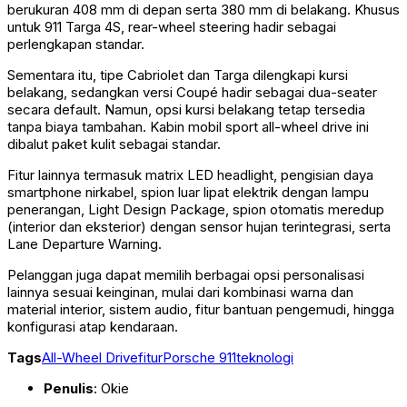
berukuran 408 mm di depan serta 380 mm di belakang. Khusus
untuk 911 Targa 4S, rear-wheel steering hadir sebagai
perlengkapan standar.
Sementara itu, tipe Cabriolet dan Targa dilengkapi kursi
belakang, sedangkan versi Coupé hadir sebagai dua-seater
secara default. Namun, opsi kursi belakang tetap tersedia
tanpa biaya tambahan. Kabin mobil sport all-wheel drive ini
dibalut paket kulit sebagai standar.
Fitur lainnya termasuk matrix LED headlight, pengisian daya
smartphone nirkabel, spion luar lipat elektrik dengan lampu
penerangan, Light Design Package, spion otomatis meredup
(interior dan eksterior) dengan sensor hujan terintegrasi, serta
Lane Departure Warning.
Pelanggan juga dapat memilih berbagai opsi personalisasi
lainnya sesuai keinginan, mulai dari kombinasi warna dan
material interior, sistem audio, fitur bantuan pengemudi, hingga
konfigurasi atap kendaraan.
Tags
All-Wheel Drive
fitur
Porsche 911
teknologi
Penulis
: Okie