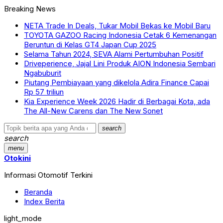
Breaking News
NETA Trade In Deals, Tukar Mobil Bekas ke Mobil Baru
TOYOTA GAZOO Racing Indonesia Cetak 6 Kemenangan
Beruntun di Kelas GT4 Japan Cup 2025
Selama Tahun 2024, SEVA Alami Pertumbuhan Positif
Driveperience, Jajal Lini Produk AION Indonesia Sembari
Ngabuburit
Piutang Pembiayaan yang dikelola Adira Finance Capai
Rp 57 triliun
Kia Experience Week 2026 Hadir di Berbagai Kota, ada
The All-New Carens dan The New Sonet
search
search
menu
Otokini
Informasi Otomotif Terkini
Beranda
Index Berita
light_mode