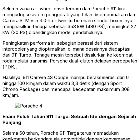
Seluruh varian all-wheel drive terbaru dari Porsche 911 kini
mengadopsi sistem penggerak yang telah disempurnakan dari
Carrera S. Mesin 3.0-liter twin-turbo enam silinder boxer-nya
menghasilkan tenaga sebesar 353 kW (480 PS), meningkat 22
kW (30 PS) dibandingkan model pendahulunya.
Peningkatan performa ini sebagian berasal dari sistem
intercooler yang dioptimalkan, di mana desainnya diadaptasi
dari 911 Turbo. Tenaga mesin tersebut disalurkan ke keempat
roda melalui transmisi Porsche dual-clutch delapan percepatan
(PDK).
Hasilnya, 911 Carrera 4S Coupé mampu berakselerasi dari 0
hingga 100 km/jam dalam waktu 3,3 detik (dengan Sport
Chrono Package) dan mencapai kecepatan maksimum 308
km/jam.
Enam Puluh Tahun 911 Targa: Sebuah Ide dengan Sejarah
Panjang
Selama 60 tahun, Porsche 911 Targa terus memadukan
kenikmatan berkendara ala convertible dengan kenyamanan