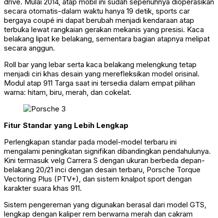
drive. Mulai 2014, atap mobil ini sudah sepenuhnya dioperasikan
secara otomatis-dalam waktu hanya 19 detik, sports car
bergaya coupé ini dapat berubah menjadi kendaraan atap
terbuka lewat rangkaian gerakan mekanis yang presisi. Kaca
belakang lipat ke belakang, sementara bagian atapnya melipat
secara anggun.
Roll bar yang lebar serta kaca belakang melengkung tetap
menjadi ciri khas desain yang merefleksikan model orisinal.
Modul atap 911 Targa saat ini tersedia dalam empat pilihan
warna: hitam, biru, merah, dan cokelat.
Fitur Standar yang Lebih Lengkap
Perlengkapan standar pada model-model terbaru ini
mengalami peningkatan signifikan dibandingkan pendahulunya.
Kini termasuk velg Carrera S dengan ukuran berbeda depan-
belakang 20/21 inci dengan desain terbaru, Porsche Torque
Vectoring Plus (PTV+), dan sistem knalpot sport dengan
karakter suara khas 911.
Sistem pengereman yang digunakan berasal dari model GTS,
lengkap dengan kaliper rem berwarna merah dan cakram