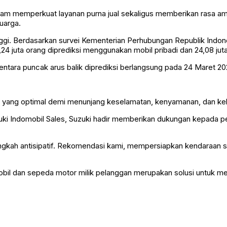
i dalam memperkuat layanan purna jual sekaligus memberikan rasa
uarga.
inggi. Berdasarkan survei Kementerian Perhubungan Republik Indon
76,24 juta orang diprediksi menggunakan mobil pribadi dan 24,08 
entara puncak arus balik diprediksi berlangsung pada 24 Maret 20
n yang optimal demi menunjang keselamatan, kenyamanan, dan kela
zuki Indomobil Sales, Suzuki hadir memberikan dukungan kepada p
ngkah antisipatif. Rekomendasi kami, mempersiapkan kendaraan se
bil dan sepeda motor milik pelanggan merupakan solusi untuk m