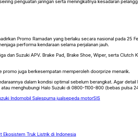
 seiring penguatan jaringan serta meningkatnya kesadaran pelang
adirkan Promo Ramadan yang berlaku secara nasional pada 25 Fe
enjaga performa kendaraan selama perjalanan jauh.
a dan Suzuki APV. Brake Pad, Brake Shoe, Wiper, serta Clutch Kit 
ode promo juga berkesempatan memperoleh doorprize menarik.
araannya dalam kondisi optimal sebelum berangkat. Agar detail l
atau menghubungi Halo Suzuki di 0800-1100-800 (bebas pulsa 24 j
zuki Indomobil Sales
purna jual
sepeda motor
SIS