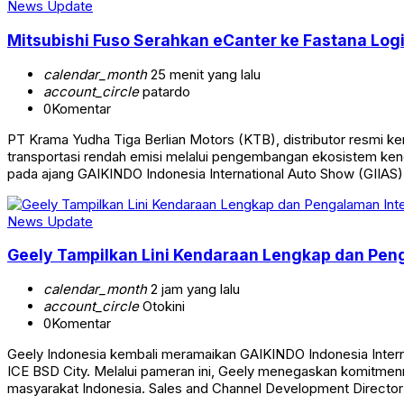
News Update
Mitsubishi Fuso Serahkan eCanter ke Fastana Logis
calendar_month
25 menit yang lalu
account_circle
patardo
0
Komentar
PT Krama Yudha Tiga Berlian Motors (KTB), distributor resmi
transportasi rendah emisi melalui pengembangan ekosistem kend
pada ajang GAIKINDO Indonesia International Auto Show (GIIAS)
News Update
Geely Tampilkan Lini Kendaraan Lengkap dan Peng
calendar_month
2 jam yang lalu
account_circle
Otokini
0
Komentar
Geely Indonesia kembali meramaikan GAIKINDO Indonesia Interna
ICE BSD City. Melalui pameran ini, Geely menegaskan komitmen
masyarakat Indonesia. Sales and Channel Development Director