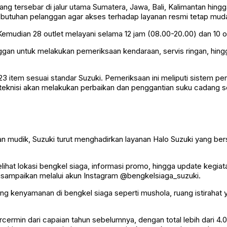
 yang tersebar di jalur utama Sumatera, Jawa, Bali, Kalimantan hi
ebutuhan pelanggan agar akses terhadap layanan resmi tetap mud
 Kemudian 28 outlet melayani selama 12 jam (08.00-20.00) dan 10 
nggan untuk melakukan pemeriksaan kendaraan, servis ringan, hin
item sesuai standar Suzuki. Pemeriksaan ini meliputi sistem peng
teknisi akan melakukan perbaikan dan penggantian suku cadang s
n mudik, Suzuki turut menghadirkan layanan Halo Suzuki yang ber
hat lokasi bengkel siaga, informasi promo, hingga update kegiata
disampaikan melalui akun Instagram @bengkelsiaga_suzuki.
jang kenyamanan di bengkel siaga seperti mushola, ruang istirahat
cermin dari capaian tahun sebelumnya, dengan total lebih dari 4.