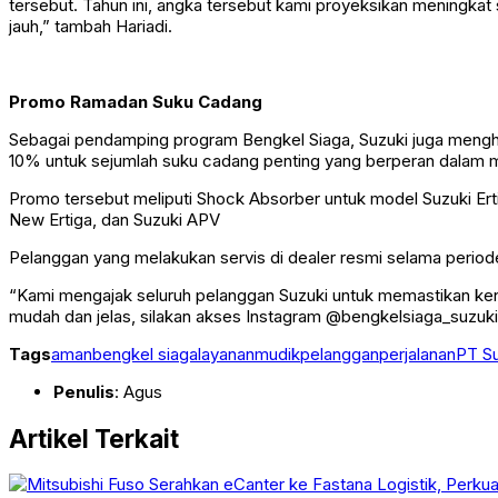
tersebut. Tahun ini, angka tersebut kami proyeksikan meningkat
jauh,” tambah Hariadi.
Promo Ramadan Suku Cadang
Sebagai pendamping program Bengkel Siaga, Suzuki juga mengh
10% untuk sejumlah suku cadang penting yang berperan dalam m
Promo tersebut meliputi Shock Absorber untuk model Suzuki Ertig
New Ertiga, dan Suzuki APV
Pelanggan yang melakukan servis di dealer resmi selama peri
“Kami mengajak seluruh pelanggan Suzuki untuk memastikan kend
mudah dan jelas, silakan akses Instagram @bengkelsiaga_suzuki 
Tags
aman
bengkel siaga
layanan
mudik
pelanggan
perjalanan
PT Su
Penulis
: Agus
Artikel Terkait