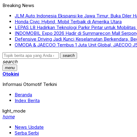
Breaking News
JLM Auto Indonesia Ekspansi ke Jawa Timur, Buka Diler H
Honda Civic Hybrid, Mobil Terbaik di Amerika Utara
LEPAS L8 Hadirkan Teknologi Parkir Pintar untuk Mobilitas
INDOMOBIL Expo 2026 Hadir di Summarecon Mall Serpon
Defensive Driving Jadi Kunci Keselamatan Berkendara, Be
OMODA & JAECOO Tembus 1 Juta Unit Global, JAECOO J5 EV 
search
search
menu
Otokini
Informasi Otomotif Terkini
Beranda
Index Berita
light_mode
home
News Update
Serba Serbi