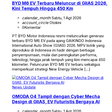
BYD M6 EV Terbaru Meluncur di GIIAS 2026,
Kini Tempuh Hingga 450 Km
calendar_month
Sabtu, 1 Agt 2026
account_circle
Otokini
0
Komentar
PT BYD Motor Indonesia resmi meluncurkan generasi
terbaru BYD M6 EV pada ajang GAIKINDO Indonesia
International Auto Show (GIIAS) 2026. MPV listrik yang
diproduksi di Indonesia ini hadir dengan berbagai
penyempurnaan, mulai dari peningkatan performa,
teknologi, hingga jarak tempuh yang kini mencapai 450
kilometer. Peluncuran BYD M6 EV terbaru sekaligus
memperkuat strategi New Energy Vehicle […]
News Update
OMODA O4 Tampil dengan Cyber Mecha
Design di GIIAS, EV Futuristis Bergaya AI
calendar_month
Sabtu, 1 Agt 2026