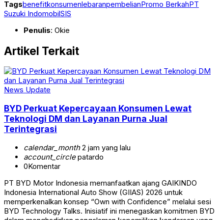
Tags
benefit
konsumen
lebaran
pembelian
Promo Berkah
PT
Suzuki Indomobil
SIS
Penulis
: Okie
Artikel Terkait
News Update
BYD Perkuat Kepercayaan Konsumen Lewat
Teknologi DM dan Layanan Purna Jual
Terintegrasi
calendar_month
2 jam yang lalu
account_circle
patardo
0
Komentar
PT BYD Motor Indonesia memanfaatkan ajang GAIKINDO
Indonesia International Auto Show (GIIAS) 2026 untuk
memperkenalkan konsep “Own with Confidence” melalui sesi
BYD Technology Talks. Inisiatif ini menegaskan komitmen BYD