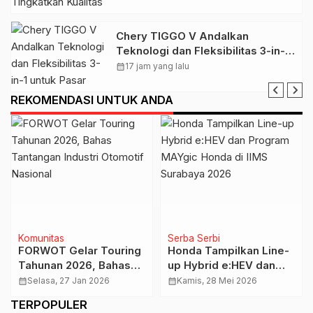
Chery TIGGO V Andalkan
Teknologi dan Fleksibilitas 3-in-1
untuk Pasar Indonesia
calendar_month
17 jam yang lalu
REKOMENDASI UNTUK ANDA
Komunitas
Serba Serbi
FORWOT Gelar Touring
Honda Tampilkan Line-
Tahunan 2026, Bahas
up Hybrid e:HEV dan
Tantangan Industri
Program MAYgic Honda
calendar_month
Selasa, 27 Jan 2026
calendar_month
Kamis, 28 Mei 2026
Otomotif Nasional
di IIMS Surabaya 2026
TERPOPULER