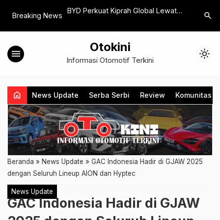
r Menurunnya
BYD Perkuat Kiprah Global Lewat
Isuzu Ta
search
Breaking News
trik Cina ke Seluruh
Kemitraan dengan Paris Saint-
Kendaraa
Germain dan Manchester City
Sektor Bi
Otokini
menu
light_mode
Informasi Otomotif Terkini
home
News Update
Serba Serbi
Review
Komunitas
Beranda
»
News Update
»
GAC Indonesia Hadir di GJAW 2025
dengan Seluruh Lineup AION dan Hyptec
News Update
GAC Indonesia Hadir di GJAW