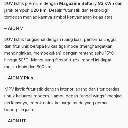
SUV listrik premium dengan
Magazine Battery 83 kWh
dan
jarak tempuh
620 km
. Desain futuristik dan teknologi
terdepan menjadikannya simbol kenyamanan kelas atas.
–
AION V
SUV listrik fungsional dengan ruang luas, performa unggul,
dan fitur unik berupa kulkas tiga mode (menghangatkan,
mendinginkan, membekukan) dengan rentang suhu 15°C
hingga 50°C. Mengusung filosofi t-rex, model ini dapat
melaju lebih dari 600 km.
–
AION Y Plus
MPV listrik futuristik dengan interior lapang dan fitur cerdas
untuk keluarga modern. Lampu depan “angel wings” menjadi
ciri khasnya, cocok untuk keluarga muda yang gemar
bepergian jauh.
–
AION UT