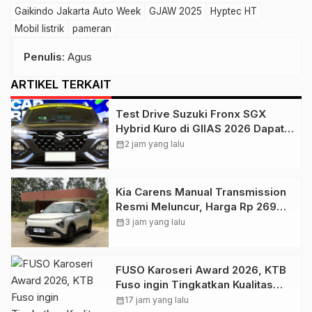
Gaikindo Jakarta Auto Week
GJAW 2025
Hyptec HT
Mobil listrik
pameran
Penulis
: Agus
ARTIKEL TERKAIT
Test Drive Suzuki Fronx SGX
Hybrid Kuro di GIIAS 2026 Dapat
Respons Positif
calendar_month
2 jam yang lalu
Kia Carens Manual Transmission
Resmi Meluncur, Harga Rp 269
Juta
calendar_month
3 jam yang lalu
FUSO Karoseri Award 2026, KTB
Fuso ingin Tingkatkan Kualitas
Industri Karoseri Dalam Negeri
calendar_month
17 jam yang lalu