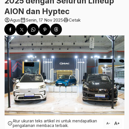
2025 dengan Seluruh Lineup
AION dan Hyptec
account_circle
calendar_month
print
Agus
Senin, 17 Nov 2025
Cetak
Atur ukuran teks artikel ini untuk mendapatkan
text_increase
info
text_decrease
pengalaman membaca terbaik.