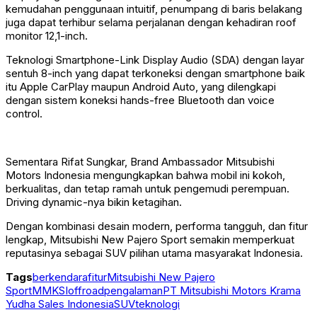
kemudahan penggunaan intuitif, penumpang di baris belakang
juga dapat terhibur selama perjalanan dengan kehadiran roof
monitor 12,1-inch.
Teknologi Smartphone-Link Display Audio (SDA) dengan layar
sentuh 8-inch yang dapat terkoneksi dengan smartphone baik
itu Apple CarPlay maupun Android Auto, yang dilengkapi
dengan sistem koneksi hands-free Bluetooth dan voice
control.
Sementara Rifat Sungkar, Brand Ambassador Mitsubishi
Motors Indonesia mengungkapkan bahwa mobil ini kokoh,
berkualitas, dan tetap ramah untuk pengemudi perempuan.
Driving dynamic-nya bikin ketagihan.
Dengan kombinasi desain modern, performa tangguh, dan fitur
lengkap, Mitsubishi New Pajero Sport semakin memperkuat
reputasinya sebagai SUV pilihan utama masyarakat Indonesia.
Tags
berkendara
fitur
Mitsubishi New Pajero
Sport
MMKSI
offroad
pengalaman
PT Mitsubishi Motors Krama
Yudha Sales Indonesia
SUV
teknologi