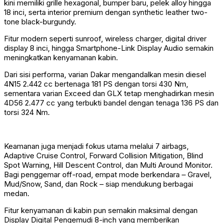
kini memiliki grille hexagonal, bumper baru, pelek alloy hingga
18 inci, serta interior premium dengan synthetic leather two-
tone black-burgundy.
Fitur modern seperti sunroof, wireless charger, digital driver
display 8 inci, hingga Smartphone-Link Display Audio semakin
meningkatkan kenyamanan kabin.
Dari sisi performa, varian Dakar mengandalkan mesin diesel
4N15 2.442 cc bertenaga 181 PS dengan torsi 430 Nm,
sementara varian Exceed dan GLX tetap menghadirkan mesin
4D56 2.477 cc yang terbukti bandel dengan tenaga 136 PS dan
torsi 324 Nm.
Keamanan juga menjadi fokus utama melalui 7 airbags,
Adaptive Cruise Control, Forward Collision Mitigation, Blind
Spot Warning, Hill Descent Control, dan Multi Around Monitor.
Bagi penggemar off-road, empat mode berkendara – Gravel,
Mud/Snow, Sand, dan Rock – siap mendukung berbagai
medan.
Fitur kenyamanan di kabin pun semakin maksimal dengan
Display Digital Pengemudi 8-inch yang memberikan