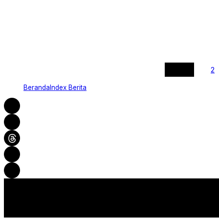
1
2
Beranda
Index Berita