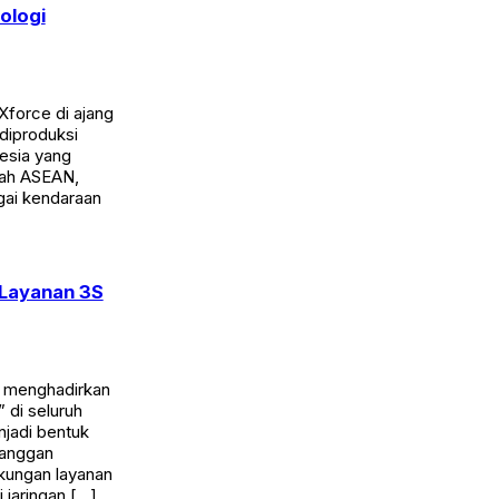
ologi
Xforce di ajang
diproduksi
esia yang
ayah ASEAN,
agai kendaraan
 Layanan 3S
) menghadirkan
 di seluruh
njadi bentuk
langgan
kungan layanan
 jaringan […]