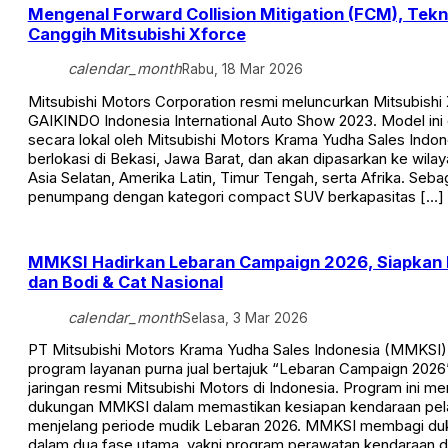
Mengenal Forward Collision Mitigation (FCM), Tekn
Canggih Mitsubishi Xforce
calendar_month
Rabu, 18 Mar 2026
Mitsubishi Motors Corporation resmi meluncurkan Mitsubishi 
GAIKINDO Indonesia International Auto Show 2023. Model ini 
secara lokal oleh Mitsubishi Motors Krama Yudha Sales Indon
berlokasi di Bekasi, Jawa Barat, dan akan dipasarkan ke wil
Asia Selatan, Amerika Latin, Timur Tengah, serta Afrika. Seb
penumpang dengan kategori compact SUV berkapasitas […]
MMKSI Hadirkan Lebaran Campaign 2026, Siapkan
dan Bodi & Cat Nasional
calendar_month
Selasa, 3 Mar 2026
PT Mitsubishi Motors Krama Yudha Sales Indonesia (MMKSI
program layanan purna jual bertajuk “Lebaran Campaign 2026”
jaringan resmi Mitsubishi Motors di Indonesia. Program ini me
dukungan MMKSI dalam memastikan kesiapan kendaraan pe
menjelang periode mudik Lebaran 2026. MMKSI membagi du
dalam dua fase utama, yakni program perawatan kendaraan di