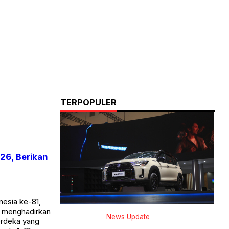
TERPOPULER
26, Berikan
esia ke-81,
) menghadirkan
News Update
erdeka yang