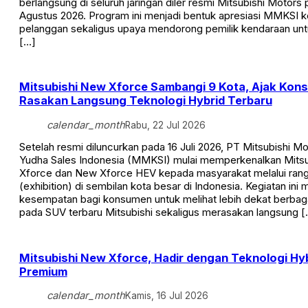
berlangsung di seluruh jaringan diler resmi Mitsubishi Motors 
Agustus 2026. Program ini menjadi bentuk apresiasi MMKSI 
pelanggan sekaligus upaya mendorong pemilik kendaraan un
[…]
Mitsubishi New Xforce Sambangi 9 Kota, Ajak Kon
Rasakan Langsung Teknologi Hybrid Terbaru
calendar_month
Rabu, 22 Jul 2026
Setelah resmi diluncurkan pada 16 Juli 2026, PT Mitsubishi M
Yudha Sales Indonesia (MMKSI) mulai memperkenalkan Mits
Xforce dan New Xforce HEV kepada masyarakat melalui ran
(exhibition) di sembilan kota besar di Indonesia. Kegiatan ini 
kesempatan bagi konsumen untuk melihat lebih dekat berba
pada SUV terbaru Mitsubishi sekaligus merasakan langsung [
Mitsubishi New Xforce, Hadir dengan Teknologi Hyb
Premium
calendar_month
Kamis, 16 Jul 2026