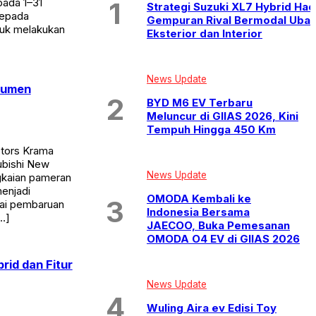
pada 1–31
Strategi Suzuki XL7 Hybrid Had
kepada
Gempuran Rival Bermodal Uba
tuk melakukan
Eksterior dan Interior
News Update
sumen
BYD M6 EV Terbaru
Meluncur di GIIAS 2026, Kini
Tempuh Hingga 450 Km
otors Krama
ubishi New
News Update
gkaian pameran
menjadi
OMODA Kembali ke
gai pembaruan
Indonesia Bersama
…]
JAECOO, Buka Pemesanan
OMODA O4 EV di GIIAS 2026
rid dan Fitur
News Update
Wuling Aira ev Edisi Toy