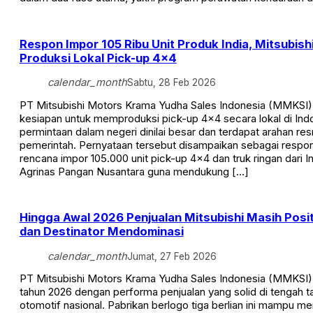
Respon Impor 105 Ribu Unit Produk India, Mitsubishi
Produksi Lokal Pick-up 4×4
calendar_month
Sabtu, 28 Feb 2026
PT Mitsubishi Motors Krama Yudha Sales Indonesia (MMKSI
kesiapan untuk memproduksi pick-up 4×4 secara lokal di Indo
permintaan dalam negeri dinilai besar dan terdapat arahan res
pemerintah. Pernyataan tersebut disampaikan sebagai respo
rencana impor 105.000 unit pick-up 4×4 dan truk ringan dari I
Agrinas Pangan Nusantara guna mendukung […]
Hingga Awal 2026 Penjualan Mitsubishi Masih Posit
dan Destinator Mendominasi
calendar_month
Jumat, 27 Feb 2026
PT Mitsubishi Motors Krama Yudha Sales Indonesia (MMKSI
tahun 2026 dengan performa penjualan yang solid di tengah t
otomotif nasional. Pabrikan berlogo tiga berlian ini mampu 