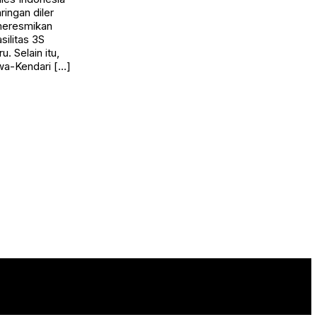
ingan diler
meresmikan
ilitas 3S
. Selain itu,
wa-Kendari […]