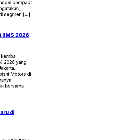
i model compact
ngatakan,
 di segmen […]
i IIMS 2026
 kembali
S) 2026 yang
akarta.
ubishi Motors di
amanya
gun bersama
aru di
les Indonesia