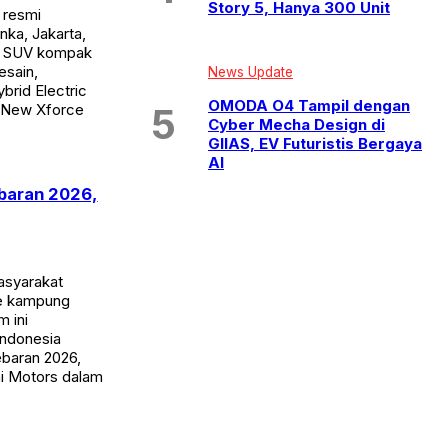
Story 5, Hanya 300 Unit
 resmi
ka, Jakarta,
”, SUV kompak
esain,
News Update
brid Electric
OMODA O4 Tampil dengan
n New Xforce
Cyber Mecha Design di
GIIAS, EV Futuristis Bergaya
AI
ebaran 2026,
asyarakat
ke kampung
 ini
Indonesia
baran 2026,
hi Motors dalam