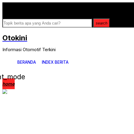
Breaking News
search
Otokini
Informasi Otomotif Terkini
BERANDA
INDEX BERITA
ght_mode
home
News Update
Serba Serbi
Review
Komunitas
Modifikasi
Balap
Aftermarket