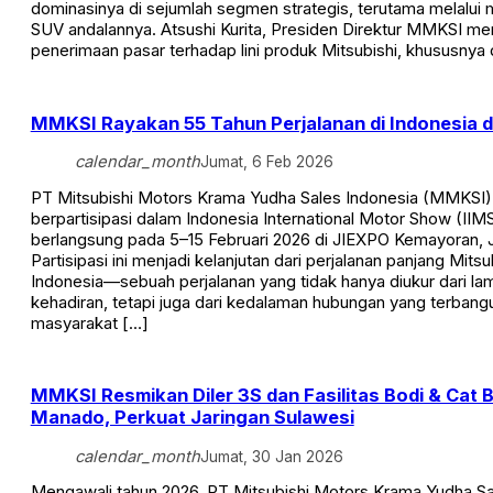
dominasinya di sejumlah segmen strategis, terutama melalu
SUV andalannya. Atsushi Kurita, Presiden Direktur MMKSI me
penerimaan pasar terhadap lini produk Mitsubishi, khususnya
MMKSI Rayakan 55 Tahun Perjalanan di Indonesia d
calendar_month
Jumat, 6 Feb 2026
PT Mitsubishi Motors Krama Yudha Sales Indonesia (MMKSI)
berpartisipasi dalam Indonesia International Motor Show (IIM
berlangsung pada 5–15 Februari 2026 di JIEXPO Kemayoran, J
Partisipasi ini menjadi kelanjutan dari perjalanan panjang Mits
Indonesia—sebuah perjalanan yang tidak hanya diukur dari l
kehadiran, tetapi juga dari kedalaman hubungan yang terban
masyarakat […]
MMKSI Resmikan Diler 3S dan Fasilitas Bodi & Cat B
Manado, Perkuat Jaringan Sulawesi
calendar_month
Jumat, 30 Jan 2026
Mengawali tahun 2026, PT Mitsubishi Motors Krama Yudha Sa