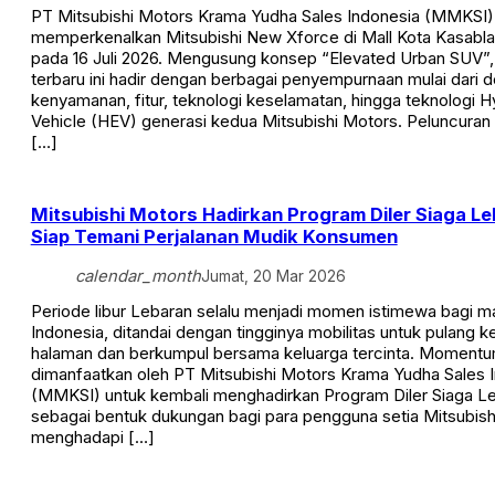
PT Mitsubishi Motors Krama Yudha Sales Indonesia (MMKSI)
memperkenalkan Mitsubishi New Xforce di Mall Kota Kasablan
pada 16 Juli 2026. Mengusung konsep “Elevated Urban SUV
terbaru ini hadir dengan berbagai penyempurnaan mulai dari d
kenyamanan, fitur, teknologi keselamatan, hingga teknologi Hy
Vehicle (HEV) generasi kedua Mitsubishi Motors. Peluncura
[…]
Mitsubishi Motors Hadirkan Program Diler Siaga L
Siap Temani Perjalanan Mudik Konsumen
calendar_month
Jumat, 20 Mar 2026
Periode libur Lebaran selalu menjadi momen istimewa bagi m
Indonesia, ditandai dengan tingginya mobilitas untuk pulang 
halaman dan berkumpul bersama keluarga tercinta. Momentum
dimanfaatkan oleh PT Mitsubishi Motors Krama Yudha Sales 
(MMKSI) untuk kembali menghadirkan Program Diler Siaga Le
sebagai bentuk dukungan bagi para pengguna setia Mitsubis
menghadapi […]