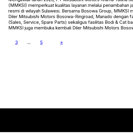
(MMKSI) memperkuat kualitas layanan melalui penambahan jar
resmi di wilayah Sulawesi. Bersama Bosowa Group, MMKSI 
Diler Mitsubishi Motors Bosowa-Ringroad, Manado dengan fas
(Sales, Service, Spare Parts) sekaligus fasilitas Bodi & Cat baru
MMKSI juga membuka kembali Diler Mitsubishi Motors Boso
3
…
5
»
Otokini - Informasi Otomotif Terkini
© Otokini - 2025