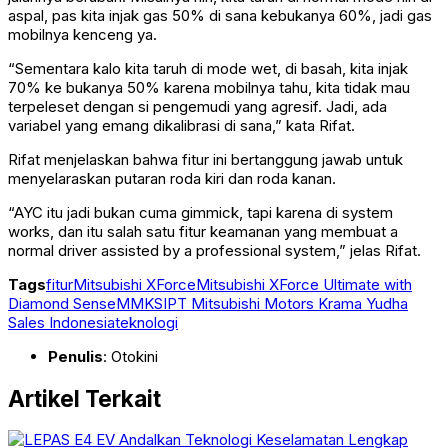
aspal, pas kita injak gas 50% di sana kebukanya 60%, jadi gas
mobilnya kenceng ya.
“Sementara kalo kita taruh di mode wet, di basah, kita injak
70% ke bukanya 50% karena mobilnya tahu, kita tidak mau
terpeleset dengan si pengemudi yang agresif. Jadi, ada
variabel yang emang dikalibrasi di sana,” kata Rifat.
Rifat menjelaskan bahwa fitur ini bertanggung jawab untuk
menyelaraskan putaran roda kiri dan roda kanan.
“AYC itu jadi bukan cuma gimmick, tapi karena di system
works, dan itu salah satu fitur keamanan yang membuat a
normal driver assisted by a professional system,” jelas Rifat.
Tags
fitur
Mitsubishi XForce
Mitsubishi XForce Ultimate with
Diamond Sense
MMKSI
PT Mitsubishi Motors Krama Yudha
Sales Indonesia
teknologi
Penulis
: Otokini
Artikel Terkait