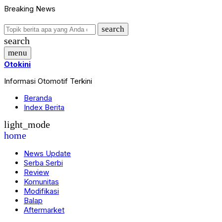
Breaking News
search
search
menu
Otokini
Informasi Otomotif Terkini
Beranda
Index Berita
light_mode
home
News Update
Serba Serbi
Review
Komunitas
Modifikasi
Balap
Aftermarket