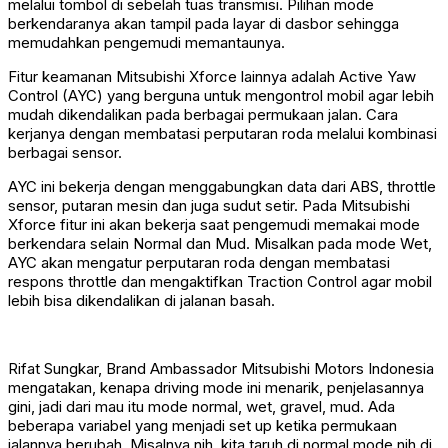
melalui tombol di sebelah tuas transmisi. Pilihan mode
berkendaranya akan tampil pada layar di dasbor sehingga
memudahkan pengemudi memantaunya.
Fitur keamanan Mitsubishi Xforce lainnya adalah Active Yaw
Control (AYC) yang berguna untuk mengontrol mobil agar lebih
mudah dikendalikan pada berbagai permukaan jalan. Cara
kerjanya dengan membatasi perputaran roda melalui kombinasi
berbagai sensor.
AYC ini bekerja dengan menggabungkan data dari ABS, throttle
sensor, putaran mesin dan juga sudut setir. Pada Mitsubishi
Xforce fitur ini akan bekerja saat pengemudi memakai mode
berkendara selain Normal dan Mud. Misalkan pada mode Wet,
AYC akan mengatur perputaran roda dengan membatasi
respons throttle dan mengaktifkan Traction Control agar mobil
lebih bisa dikendalikan di jalanan basah.
Rifat Sungkar, Brand Ambassador Mitsubishi Motors Indonesia
mengatakan, kenapa driving mode ini menarik, penjelasannya
gini, jadi dari mau itu mode normal, wet, gravel, mud. Ada
beberapa variabel yang menjadi set up ketika permukaan
jalannya berubah. Misalnya nih, kita taruh di normal mode nih di