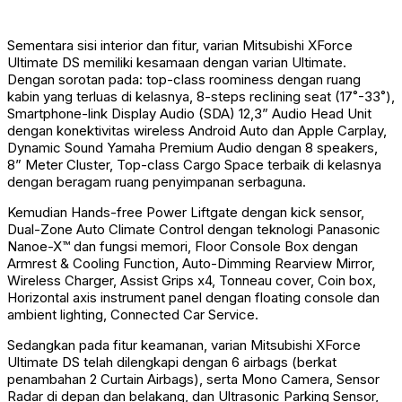
Sementara sisi interior dan fitur, varian Mitsubishi XForce
Ultimate DS memiliki kesamaan dengan varian Ultimate.
Dengan sorotan pada: top-class roominess dengan ruang
kabin yang terluas di kelasnya, 8-steps reclining seat (17˚-33˚),
Smartphone-link Display Audio (SDA) 12,3” Audio Head Unit
dengan konektivitas wireless Android Auto dan Apple Carplay,
Dynamic Sound Yamaha Premium Audio dengan 8 speakers,
8” Meter Cluster, Top-class Cargo Space terbaik di kelasnya
dengan beragam ruang penyimpanan serbaguna.
Kemudian Hands-free Power Liftgate dengan kick sensor,
Dual-Zone Auto Climate Control dengan teknologi Panasonic
Nanoe-X™️ dan fungsi memori, Floor Console Box dengan
Armrest & Cooling Function, Auto-Dimming Rearview Mirror,
Wireless Charger, Assist Grips x4, Tonneau cover, Coin box,
Horizontal axis instrument panel dengan floating console dan
ambient lighting, Connected Car Service.
Sedangkan pada fitur keamanan, varian Mitsubishi XForce
Ultimate DS telah dilengkapi dengan 6 airbags (berkat
penambahan 2 Curtain Airbags), serta Mono Camera, Sensor
Radar di depan dan belakang, dan Ultrasonic Parking Sensor,