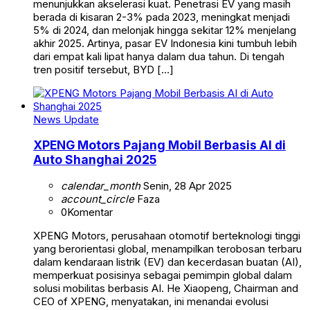
menunjukkan akselerasi kuat. Penetrasi EV yang masih
berada di kisaran 2-3% pada 2023, meningkat menjadi
5% di 2024, dan melonjak hingga sekitar 12% menjelang
akhir 2025. Artinya, pasar EV Indonesia kini tumbuh lebih
dari empat kali lipat hanya dalam dua tahun. Di tengah
tren positif tersebut, BYD […]
News Update
XPENG Motors Pajang Mobil Berbasis AI di
Auto Shanghai 2025
calendar_month
Senin, 28 Apr 2025
account_circle
Faza
0
Komentar
XPENG Motors, perusahaan otomotif berteknologi tinggi
yang berorientasi global, menampilkan terobosan terbaru
dalam kendaraan listrik (EV) dan kecerdasan buatan (AI),
memperkuat posisinya sebagai pemimpin global dalam
solusi mobilitas berbasis AI. He Xiaopeng, Chairman and
CEO of XPENG, menyatakan, ini menandai evolusi