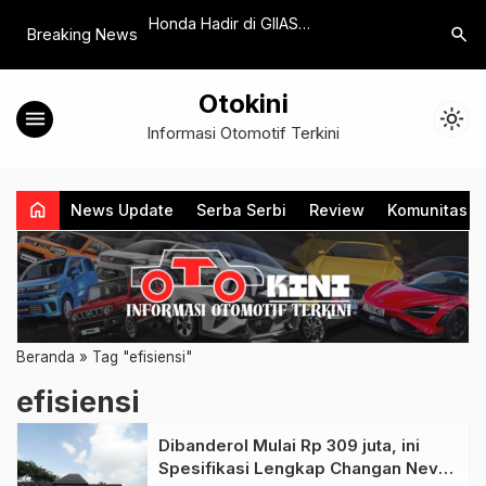
ts Semakin Tegaskan
Honda Hadir di GIIAS
Berbagai 
search
Breaking News
dengan Warisan
2025, Peluncuran Resmi Honda
Ramaikan
itas
STEP WGN e:HEV
Otokini
menu
light_mode
Informasi Otomotif Terkini
home
News Update
Serba Serbi
Review
Komunitas
Beranda
»
Tag "efisiensi"
efisiensi
Dibanderol Mulai Rp 309 juta, ini
Spesifikasi Lengkap Changan Nevo