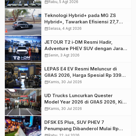
Q05
calendar_month
Rabu, 5 Agt 2026
Teknologi Hybrid+ pada MG ZS
Hybrid+, Tawarkan Efisiensi 27,7
Km/L di GIIAS 2026
calendar_month
Selasa, 4 Agt 2026
JETOUR T2 i-DM Resmi Hadir,
Adventure PHEV SUV dengan Jarak
Tempuh Lebih dari 1.200 Km
calendar_month
Senin, 3 Agt 2026
LEPAS E4 EV Resmi Meluncur di
GIIAS 2026, Harga Spesial Rp 339
Juta
calendar_month
Kamis, 30 Jul 2026
UD Trucks Luncurkan Quester
Model Year 2026 di GIIAS 2026, Kini
Lebih Efisien dan Siap Gunakan B50
calendar_month
Kamis, 30 Jul 2026
DFSK E5 Plus, SUV PHEV 7
Penumpang Dibanderol Mulai Rp
500 Juta
calendar_month
Rabu, 22 Jul 2026