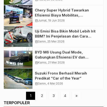
Chery Super Hybrid Tawarkan
Efisiensi Biaya Mobilitas,
Pengeluaran Harian Mulai Rp 13
calendar_month
Jumat, 19 Jun 2026
Ribuan
Uji Emisi Bisa Bikin Mobil Lebih Irit
BBM? Ini Penjelasan dan Cara
Mudah Lolos Tes
calendar_month
Senin, 25 Mei 2026
BYD M6 Usung Dual Mode,
Gabungkan Efisiensi EV dan
Fleksibilitas Hybrid
calendar_month
Kamis, 21 Mei 2026
Suzuki Fronx Berhasil Meraih
Predikat “Car of the Year”
calendar_month
Senin, 4 Mei 2026
1
2
3
4
»
TERPOPULER