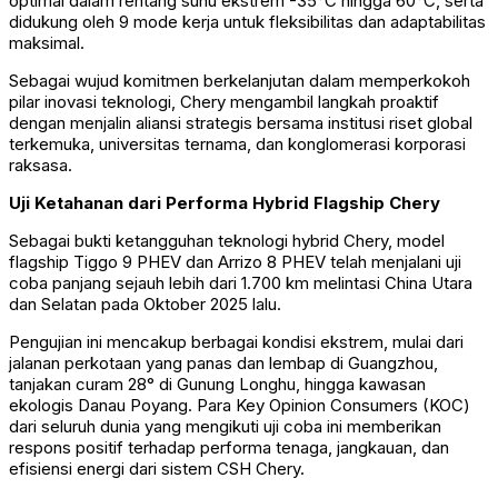
optimal dalam rentang suhu ekstrem -35°C hingga 60°C, serta
didukung oleh 9 mode kerja untuk fleksibilitas dan adaptabilitas
maksimal.
Sebagai wujud komitmen berkelanjutan dalam memperkokoh
pilar inovasi teknologi, Chery mengambil langkah proaktif
dengan menjalin aliansi strategis bersama institusi riset global
terkemuka, universitas ternama, dan konglomerasi korporasi
raksasa.
Uji Ketahanan dari Performa Hybrid Flagship Chery
Sebagai bukti ketangguhan teknologi hybrid Chery, model
flagship Tiggo 9 PHEV dan Arrizo 8 PHEV telah menjalani uji
coba panjang sejauh lebih dari 1.700 km melintasi China Utara
dan Selatan pada Oktober 2025 lalu.
Pengujian ini mencakup berbagai kondisi ekstrem, mulai dari
jalanan perkotaan yang panas dan lembap di Guangzhou,
tanjakan curam 28° di Gunung Longhu, hingga kawasan
ekologis Danau Poyang. Para Key Opinion Consumers (KOC)
dari seluruh dunia yang mengikuti uji coba ini memberikan
respons positif terhadap performa tenaga, jangkauan, dan
efisiensi energi dari sistem CSH Chery.