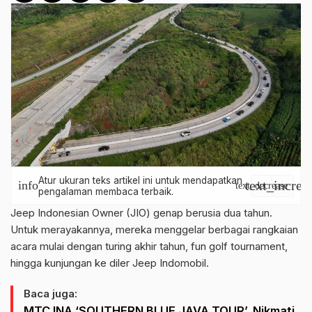
Atur ukuran teks artikel ini untuk mendapatkan
text_increa
info
text_decrease
pengalaman membaca terbaik.
Jeep Indonesian Owner (JIO) genap berusia dua tahun.
Untuk merayakannya, mereka menggelar berbagai rangkaian
acara mulai dengan turing akhir tahun, fun golf tournament,
hingga kunjungan ke diler Jeep Indomobil.
Baca juga:
MTC INA ‘SOUTHERN BLUE JAVA TOUR’, Nikmati