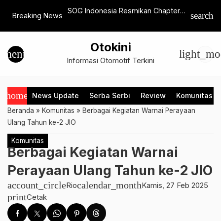
iperkenalkan, SUV
SOG Indonesia Resmikan Chapter
BYD Pimpi
search
Breaking News
Seater dengan Opsi
ke-49 Purwakarta
Terobosa
Penguata
Otokini
Indonesia
menu
light_mo
Informasi Otomotif Terkini
home
News Update
Serba Serbi
Review
Komunitas
Beranda
»
Komunitas
»
Berbagai Kegiatan Warnai Perayaan
Ulang Tahun ke-2 JIO
Komunitas
Berbagai Kegiatan Warnai
Perayaan Ulang Tahun ke-2 JIO
account_circle
calendar_month
Rio
Kamis, 27 Feb 2025
print
Cetak