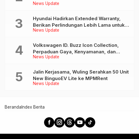
News Update
239 Jutaan
Hyundai Hadirkan Extended Warranty,
Berikan Perlindungan Lebih Lama untuk
News Update
Tiga Produk ini
Volkswagen ID. Buzz Icon Collection,
Perpaduan Gaya, Kenyamanan, dan
News Update
Teknologi untuk Liburan Keluarga
Jalin Kerjasama, Wuling Serahkan 50 Unit
New BinguoEV Lite ke MPMRent
News Update
Beranda
Index Berita