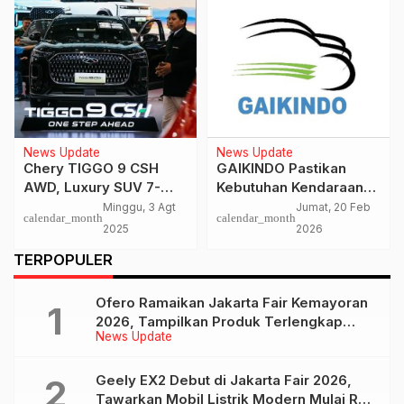
News Update
News Update
Chery TIGGO 9 CSH
GAIKINDO Pastikan
AWD, Luxury SUV 7-
Kebutuhan Kendaraan
Seater dengan
Komersial Dalam Negeri
Minggu, 3 Agt
Jumat, 20 Feb
calendar_month
calendar_month
Kenyamanan Premium
Aman
2025
2026
TERPOPULER
Ofero Ramaikan Jakarta Fair Kemayoran
2026, Tampilkan Produk Terlengkap
News Update
hingga Calon Model Baru
Geely EX2 Debut di Jakarta Fair 2026,
Tawarkan Mobil Listrik Modern Mulai Rp