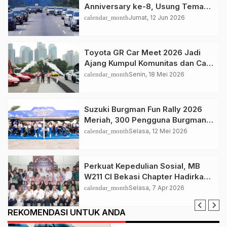
Anniversary ke-8, Usung Tema
“Strong Together, Moving With
calendar_month
Jumat, 12 Jun 2026
Love”
Toyota GR Car Meet 2026 Jadi
Ajang Kumpul Komunitas dan Car
Culture Terbesar di Indonesia
calendar_month
Senin, 18 Mei 2026
Suzuki Burgman Fun Rally 2026
Meriah, 300 Pengguna Burgman
Ramaikan Bekasi
calendar_month
Selasa, 12 Mei 2026
Perkuat Kepedulian Sosial, MB
W211 CI Bekasi Chapter Hadirkan
Program ‘1 Mushaf Sejuta
calendar_month
Selasa, 7 Apr 2026
Manfaat’
REKOMENDASI UNTUK ANDA