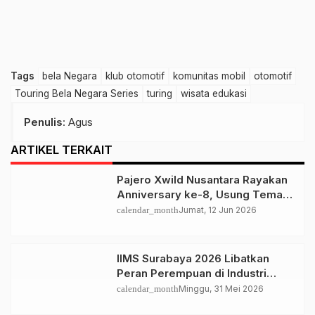
Tags
bela Negara
klub otomotif
komunitas mobil
otomotif
Touring Bela Negara Series
turing
wisata edukasi
Penulis
: Agus
ARTIKEL TERKAIT
Pajero Xwild Nusantara Rayakan
Anniversary ke-8, Usung Tema
“Strong Together, Moving With
calendar_month
Jumat, 12 Jun 2026
Love”
IIMS Surabaya 2026 Libatkan
Peran Perempuan di Industri
Otomotif
calendar_month
Minggu, 31 Mei 2026