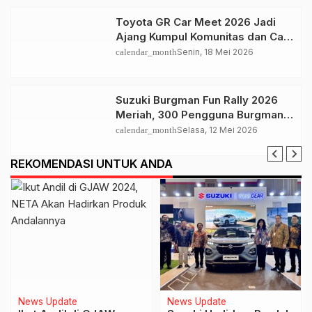
Toyota GR Car Meet 2026 Jadi
Ajang Kumpul Komunitas dan Car
Culture Terbesar di Indonesia
calendar_month
Senin, 18 Mei 2026
Suzuki Burgman Fun Rally 2026
Meriah, 300 Pengguna Burgman
Ramaikan Bekasi
calendar_month
Selasa, 12 Mei 2026
REKOMENDASI UNTUK ANDA
News Update
News Update