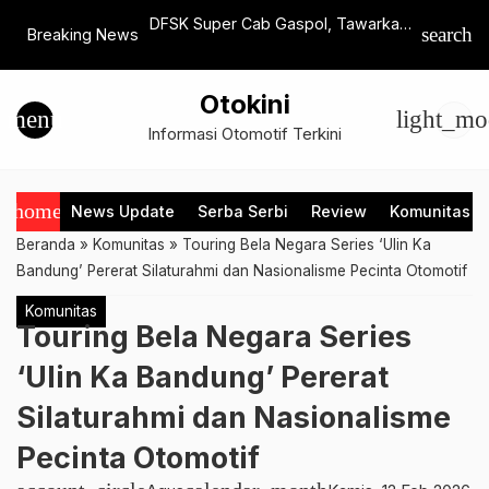
losofi ‘Opposites
DFSK Super Cab Gaspol, Tawarkan
Perhatika
search
Breaking News
n Design Week 2026
Performa Niaga Maksimal
Pertama 
Otokini
menu
light_mo
Informasi Otomotif Terkini
home
News Update
Serba Serbi
Review
Komunitas
Beranda
»
Komunitas
»
Touring Bela Negara Series ‘Ulin Ka
Bandung’ Pererat Silaturahmi dan Nasionalisme Pecinta Otomotif
Komunitas
Touring Bela Negara Series
‘Ulin Ka Bandung’ Pererat
Silaturahmi dan Nasionalisme
Pecinta Otomotif