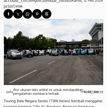
account_circle
calendar_month
Agus
Kamis, 12 Feb 2026
print
Cetak
Atur ukuran teks artikel ini untuk mendapatkan
text_increa
info
text_decrease
pengalaman membaca terbaik.
Touring Bela Negara Series (TBN Series) kembali menggelar
kegiatan bertajuk “Ulin Ka Bandung, Ngariung Seduluran,