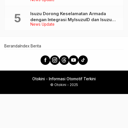
AION UT dan AION V
Isuzu Dorong Keselamatan Armada
dengan Integrasi MyIsuzuID dan Isuzu
News Update
Link
Beranda
Index Berita
Otokini - Informasi Otomotif Terkini
© Otokini - 2025