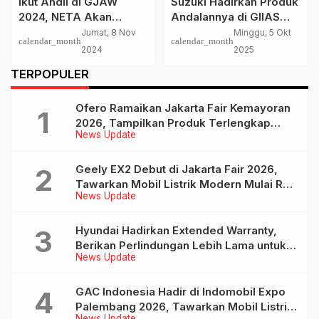
Ikut Andil di GJAW
Suzuki Hadirkan Produk
2024, NETA Akan
Andalannya di GIIAS
Hadirkan Produk
Bandung 2025
Jumat, 8 Nov
Minggu, 5 Okt
calendar_month
calendar_month
Andalannya
2024
2025
TERPOPULER
Ofero Ramaikan Jakarta Fair Kemayoran
2026, Tampilkan Produk Terlengkap
News Update
hingga Calon Model Baru
Geely EX2 Debut di Jakarta Fair 2026,
Tawarkan Mobil Listrik Modern Mulai Rp
News Update
239 Jutaan
Hyundai Hadirkan Extended Warranty,
Berikan Perlindungan Lebih Lama untuk
News Update
Tiga Produk ini
GAC Indonesia Hadir di Indomobil Expo
Palembang 2026, Tawarkan Mobil Listrik
News Update