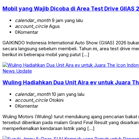
Mobil yang Wajib Dicoba di Area Test Drive GIIAS 
calendar_month
9 jam yang lalu
account_circle
Agus
0
Komentar
GAIKINDO Indonesia International Auto Show (GIIAS) 2026 buka
secara langsung sebelum membeli. Tahun ini, area test drive me
berikut ini beberapa mobil yang patut […]
News Update
Wuling Hadiahkan Dua Unit Aira ev untuk Juara T
calendar_month
10 jam yang lalu
account_circle
Otokini
0
Komentar
Wuling Motors (Wuling) turut mendukung ajang pencarian bakat
tersebut diberikan pada malam Grand Final Result yang disiarkan
memperkenalkan kendaraan listrik yang […]