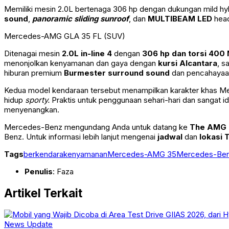
Memiliki mesin 2.0L bertenaga 306 hp dengan dukungan mild hy
sound
,
panoramic sliding sunroof
, dan
MULTIBEAM LED
head
Mercedes-AMG GLA 35 FL (SUV)
Ditenagai mesin
2.0L in-line 4
dengan
306 hp dan torsi 400
menonjolkan kenyamanan dan gaya dengan
kursi Alcantara
, 
hiburan premium
Burmester surround sound
dan pencahayaa
Kedua model kendaraan tersebut menampilkan karakter khas Me
hidup
sporty.
Praktis untuk penggunaan sehari-hari dan sangat i
menyenangkan.
Mercedes-Benz mengundang Anda untuk datang ke
The AMG 
Benz. Untuk informasi lebih lanjut mengenai
jadwal
dan
lokasi
Tags
berkendara
kenyamanan
Mercedes-AMG 35
Mercedes-Be
Penulis
: Faza
Artikel Terkait
News Update