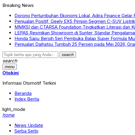
Breaking News
Dorong Pertumbuhan Ekonomi Lokal, Adira Finance Gelar F
Penjualan Positif, Geely EX5 Pimpin Segmen C-SUV Listrik
MMKSI dan CTARSA Foundation Tingkatkan Literasi dan Kr
LEPAS Resmikan Showroom di Sunter, Standar Pengalama
Honda Sapu Bersih Seri Pembuka Balap Super Formula M
Penjualan Daihatsu Tumbuh 25 Persen pada Mei 2026, Gr
search
search
menu
Otokini
Informasi Otomotif Terkini
Beranda
Index Berita
light_mode
home
News Update
Serba Serbi