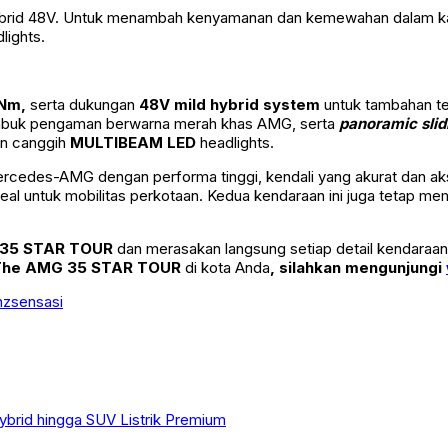
brid 48V. Untuk menambah kenyamanan dan kemewahan dalam kabin,
lights.
 Nm,
serta dukungan
48V mild hybrid system
untuk tambahan t
sabuk pengaman berwarna merah khas AMG, serta
panoramic slid
n canggih
MULTIBEAM LED
headlights.
rcedes-AMG dengan performa tinggi, kendali yang akurat dan ak
deal untuk mobilitas perkotaan. Kedua kendaraan ini juga tetap 
35 STAR TOUR
dan merasakan langsung setiap detail kendaraan
 The AMG 35 STAR TOUR
di kota
Anda
, silahkan mengunjungi
nz
sensasi