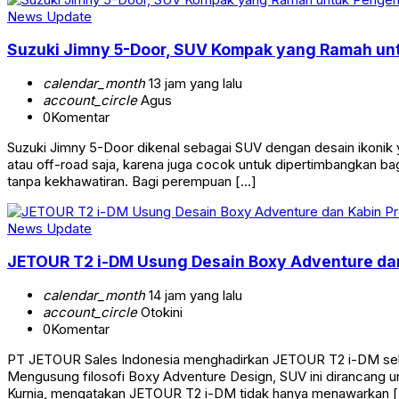
News Update
Suzuki Jimny 5-Door, SUV Kompak yang Ramah u
calendar_month
13 jam yang lalu
account_circle
Agus
0
Komentar
Suzuki Jimny 5-Door dikenal sebagai SUV dengan desain ikonik 
atau off-road saja, karena juga cocok untuk dipertimbangkan ba
tanpa kekhawatiran. Bagi perempuan […]
News Update
JETOUR T2 i-DM Usung Desain Boxy Adventure dan
calendar_month
14 jam yang lalu
account_circle
Otokini
0
Komentar
PT JETOUR Sales Indonesia menghadirkan JETOUR T2 i-DM seb
Mengusung filosofi Boxy Adventure Design, SUV ini dirancang u
Kurnia, mengatakan JETOUR T2 i-DM tidak hanya menawarkan 