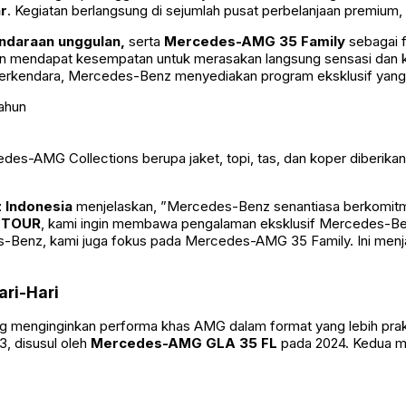
r
. Kegiatan berlangsung di sejumlah pusat perbelanjaan premium,
ndaraan unggulan,
serta
Mercedes-AMG 35 Family
sebagai 
gan mendapat kesempatan untuk merasakan langsung sensasi dan
berkendara, Mercedes-Benz menyediakan program eksklusif yang da
ahun
edes-AMG Collections berupa jaket, topi, tas, dan koper diberika
z Indonesia
menjelaskan, ”Mercedes-Benz senantiasa berkomit
 TOUR
, kami ingin membawa pengalaman eksklusif Mercedes-Benz
es-Benz, kami juga fokus pada Mercedes-AMG 35 Family. Ini menj
ari-Hari
menginginkan performa khas AMG dalam format yang lebih praktis u
, disusul oleh
Mercedes-AMG GLA 35 FL
pada 2024. Kedua mo
.