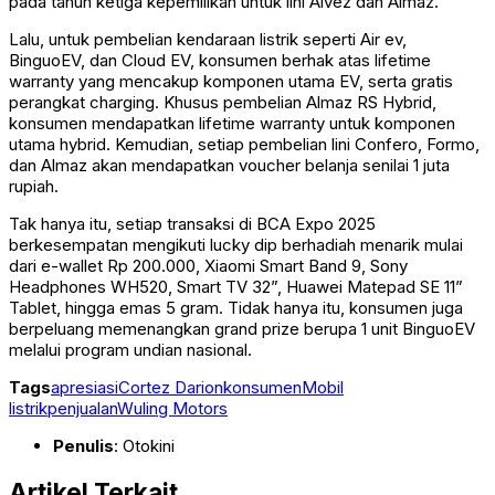
pada tahun ketiga kepemilikan untuk lini Alvez dan Almaz.
Lalu, untuk pembelian kendaraan listrik seperti Air ev,
BinguoEV, dan Cloud EV, konsumen berhak atas lifetime
warranty yang mencakup komponen utama EV, serta gratis
perangkat charging. Khusus pembelian Almaz RS Hybrid,
konsumen mendapatkan lifetime warranty untuk komponen
utama hybrid. Kemudian, setiap pembelian lini Confero, Formo,
dan Almaz akan mendapatkan voucher belanja senilai 1 juta
rupiah.
Tak hanya itu, setiap transaksi di BCA Expo 2025
berkesempatan mengikuti lucky dip berhadiah menarik mulai
dari e-wallet Rp 200.000, Xiaomi Smart Band 9, Sony
Headphones WH520, Smart TV 32”, Huawei Matepad SE 11”
Tablet, hingga emas 5 gram. Tidak hanya itu, konsumen juga
berpeluang memenangkan grand prize berupa 1 unit BinguoEV
melalui program undian nasional.
Tags
apresiasi
Cortez Darion
konsumen
Mobil
listrik
penjualan
Wuling Motors
Penulis
: Otokini
Artikel Terkait