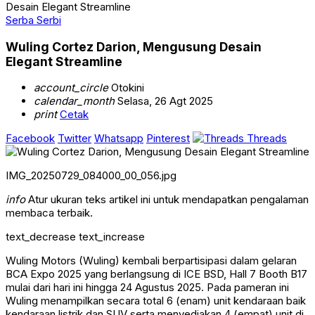
Desain Elegant Streamline
Serba Serbi
Wuling Cortez Darion, Mengusung Desain
Elegant Streamline
account_circle
Otokini
calendar_month
Selasa, 26 Agt 2025
print
Cetak
Facebook
Twitter
Whatsapp
Pinterest
Threads
IMG_20250729_084000_00_056.jpg
info
Atur ukuran teks artikel ini untuk mendapatkan pengalaman
membaca terbaik.
text_decrease
text_increase
Wuling Motors (Wuling) kembali berpartisipasi dalam gelaran
BCA Expo 2025 yang berlangsung di ICE BSD, Hall 7 Booth B17
mulai dari hari ini hingga 24 Agustus 2025. Pada pameran ini
Wuling menampilkan secara total 6 (enam) unit kendaraan baik
kendaraan listrik dan SUV serta menyediakan 4 (empat) unit di