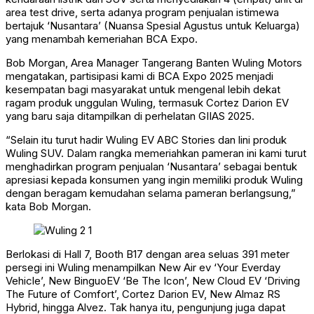
area test drive, serta adanya program penjualan istimewa
bertajuk ‘Nusantara’ (Nuansa Spesial Agustus untuk Keluarga)
yang menambah kemeriahan BCA Expo.
Bob Morgan, Area Manager Tangerang Banten Wuling Motors
mengatakan, partisipasi kami di BCA Expo 2025 menjadi
kesempatan bagi masyarakat untuk mengenal lebih dekat
ragam produk unggulan Wuling, termasuk Cortez Darion EV
yang baru saja ditampilkan di perhelatan GIIAS 2025.
“Selain itu turut hadir Wuling EV ABC Stories dan lini produk
Wuling SUV. Dalam rangka memeriahkan pameran ini kami turut
menghadirkan program penjualan ‘Nusantara’ sebagai bentuk
apresiasi kepada konsumen yang ingin memiliki produk Wuling
dengan beragam kemudahan selama pameran berlangsung,”
kata Bob Morgan.
Berlokasi di Hall 7, Booth B17 dengan area seluas 391 meter
persegi ini Wuling menampilkan New Air ev ‘Your Everday
Vehicle’, New BinguoEV ‘Be The Icon’, New Cloud EV ‘Driving
The Future of Comfort’, Cortez Darion EV, New Almaz RS
Hybrid, hingga Alvez. Tak hanya itu, pengunjung juga dapat