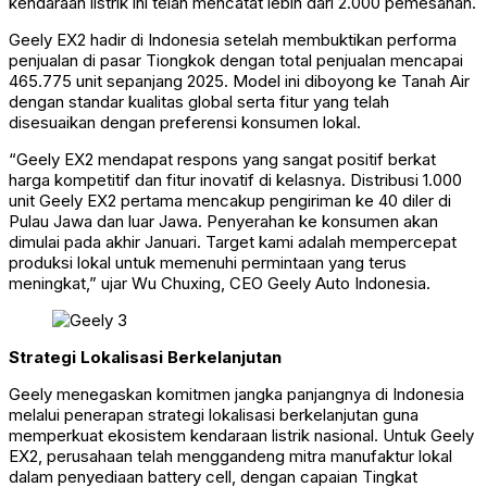
kendaraan listrik ini telah mencatat lebih dari 2.000 pemesanan.
Geely EX2 hadir di Indonesia setelah membuktikan performa
penjualan di pasar Tiongkok dengan total penjualan mencapai
465.775 unit sepanjang 2025. Model ini diboyong ke Tanah Air
dengan standar kualitas global serta fitur yang telah
disesuaikan dengan preferensi konsumen lokal.
“Geely EX2 mendapat respons yang sangat positif berkat
harga kompetitif dan fitur inovatif di kelasnya. Distribusi 1.000
unit Geely EX2 pertama mencakup pengiriman ke 40 diler di
Pulau Jawa dan luar Jawa. Penyerahan ke konsumen akan
dimulai pada akhir Januari. Target kami adalah mempercepat
produksi lokal untuk memenuhi permintaan yang terus
meningkat,” ujar Wu Chuxing, CEO Geely Auto Indonesia.
Strategi Lokalisasi Berkelanjutan
Geely menegaskan komitmen jangka panjangnya di Indonesia
melalui penerapan strategi lokalisasi berkelanjutan guna
memperkuat ekosistem kendaraan listrik nasional. Untuk Geely
EX2, perusahaan telah menggandeng mitra manufaktur lokal
dalam penyediaan battery cell, dengan capaian Tingkat