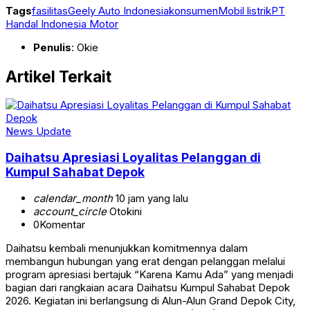
Tags
fasilitas
Geely Auto Indonesia
konsumen
Mobil listrik
PT
Handal Indonesia Motor
Penulis
: Okie
Artikel Terkait
News Update
Daihatsu Apresiasi Loyalitas Pelanggan di
Kumpul Sahabat Depok
calendar_month
10 jam yang lalu
account_circle
Otokini
0
Komentar
Daihatsu kembali menunjukkan komitmennya dalam
membangun hubungan yang erat dengan pelanggan melalui
program apresiasi bertajuk “Karena Kamu Ada” yang menjadi
bagian dari rangkaian acara Daihatsu Kumpul Sahabat Depok
2026. Kegiatan ini berlangsung di Alun-Alun Grand Depok City,