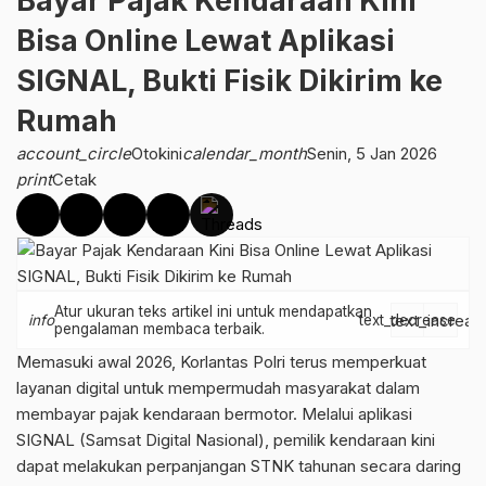
Bayar Pajak Kendaraan Kini
Bisa Online Lewat Aplikasi
SIGNAL, Bukti Fisik Dikirim ke
Rumah
account_circle
Otokini
calendar_month
Senin, 5 Jan 2026
print
Cetak
Atur ukuran teks artikel ini untuk mendapatkan
text_increas
info
text_decrease
pengalaman membaca terbaik.
Memasuki awal 2026, Korlantas Polri terus memperkuat
layanan digital untuk mempermudah masyarakat dalam
membayar pajak kendaraan bermotor. Melalui aplikasi
SIGNAL (Samsat Digital Nasional), pemilik kendaraan kini
dapat melakukan perpanjangan STNK tahunan secara daring