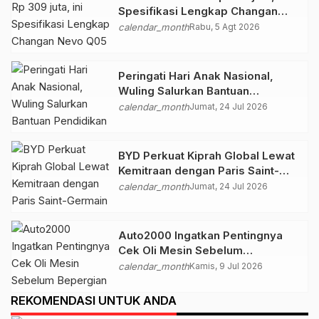
Spesifikasi Lengkap Changan
Nevo Q05
calendar_month
Rabu, 5 Agt 2026
Peringati Hari Anak Nasional,
Wuling Salurkan Bantuan
Pendidikan ke Dua Sekolah di
calendar_month
Jumat, 24 Jul 2026
Bekasi
BYD Perkuat Kiprah Global Lewat
Kemitraan dengan Paris Saint-
Germain dan Manchester City
calendar_month
Jumat, 24 Jul 2026
Auto2000 Ingatkan Pentingnya
Cek Oli Mesin Sebelum
Bepergian
calendar_month
Kamis, 9 Jul 2026
REKOMENDASI UNTUK ANDA