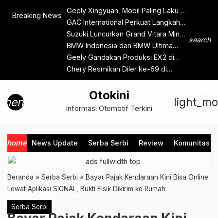
Geely Xingyuan, Mobil Paling Laku di
Breaking News
Pasar Tiongkok
GAC International Perkuat Langkah
Strategis di Indonesia
Suzuki Luncurkan Grand Vitara Minor
search
Change 2025 di GJAW 2025
BMW Indonesia dan BMW Ultima
Resmikan Body & Paint Training
Geely Gandakan Produksi EX2 di
Center
Indonesia, Waktu Tunggu Kini Hanya
Chery Resmikan Diler ke-69 di
Satu Bulan
Kawasan Bintaro
Otokini
menu
light_m
Informasi Otomotif Terkini
home
News Update
Serba Serbi
Review
Komunitas
Beranda
»
Serba Serbi
»
Bayar Pajak Kendaraan Kini Bisa Online
Lewat Aplikasi SIGNAL, Bukti Fisik Dikirim ke Rumah
Serba Serbi