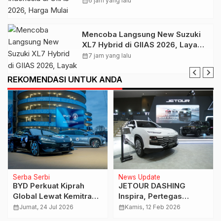
calendar_month
6 jam yang lalu
Mencoba Langsung New Suzuki
XL7 Hybrid di GIIAS 2026, Layak
Jadi SUV Keluarga
calendar_month
7 jam yang lalu
REKOMENDASI UNTUK ANDA
News Update
News Update
New Isuzu mu-X 4WD
Sambut 2026, Isuzu
Diluncurkan di GIIAS
Hadirkan Promo Servis
2025
Awal Tahun Lewat
calendar_month
Sabtu, 26 Jul 2025
calendar_month
Sabtu, 24 Jan 2026
Aplikasi MyIsuzuID