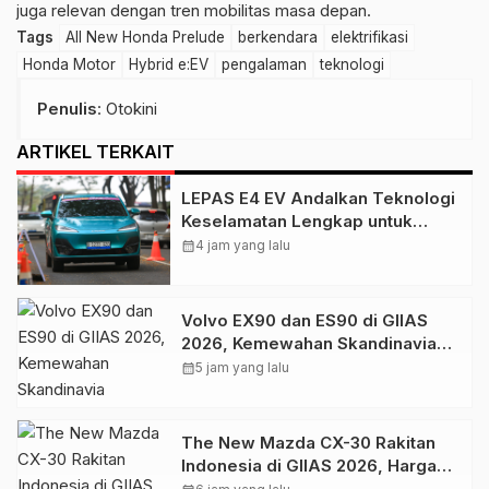
juga relevan dengan tren mobilitas masa depan.
Tags
All New Honda Prelude
berkendara
elektrifikasi
Honda Motor
Hybrid e:EV
pengalaman
teknologi
Penulis
: Otokini
ARTIKEL TERKAIT
LEPAS E4 EV Andalkan Teknologi
Keselamatan Lengkap untuk
Tingkatkan Rasa Percaya Diri
calendar_month
4 jam yang lalu
Berkendara
Volvo EX90 dan ES90 di GIIAS
2026, Kemewahan Skandinavia
Berbasis Teknologi dan
calendar_month
5 jam yang lalu
Keselamatan
The New Mazda CX-30 Rakitan
Indonesia di GIIAS 2026, Harga
Mulai Rp 499 Juta