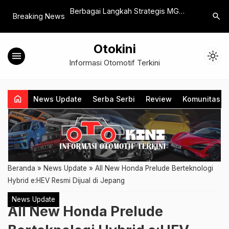
 Resmi Hadir,
Berbagai Langkah Strategis MG
Honda Ha
search
Breaking News
 SUV dengan Jarak
Motor Indonesia Memasuki Tahun
Teknologi
ari 1.200 Km
2026
2025
Otokini
menu
light_mode
Informasi Otomotif Terkini
home
News Update
Serba Serbi
Review
Komunitas
Beranda
»
News Update
»
All New Honda Prelude Berteknologi
Hybrid e:HEV Resmi Dijual di Jepang
News Update
All New Honda Prelude