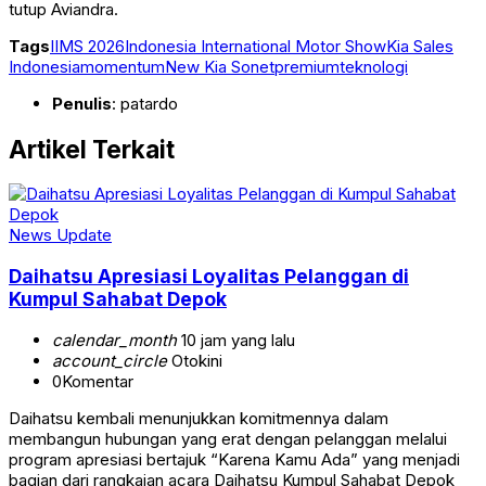
tutup Aviandra.
Tags
IIMS 2026
Indonesia International Motor Show
Kia Sales
Indonesia
momentum
New Kia Sonet
premium
teknologi
Penulis
: patardo
Artikel Terkait
News Update
Daihatsu Apresiasi Loyalitas Pelanggan di
Kumpul Sahabat Depok
calendar_month
10 jam yang lalu
account_circle
Otokini
0
Komentar
Daihatsu kembali menunjukkan komitmennya dalam
membangun hubungan yang erat dengan pelanggan melalui
program apresiasi bertajuk “Karena Kamu Ada” yang menjadi
bagian dari rangkaian acara Daihatsu Kumpul Sahabat Depok