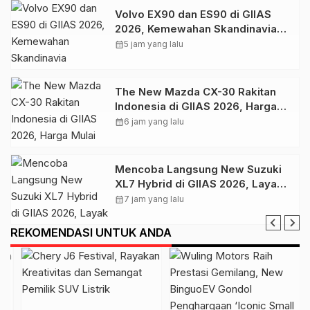
Volvo EX90 dan ES90 di GIIAS
2026, Kemewahan Skandinavia
Berbasis Teknologi dan
calendar_month
5 jam yang lalu
Keselamatan
The New Mazda CX-30 Rakitan
Indonesia di GIIAS 2026, Harga
Mulai Rp 499 Juta
calendar_month
6 jam yang lalu
Mencoba Langsung New Suzuki
XL7 Hybrid di GIIAS 2026, Layak
Jadi SUV Keluarga
calendar_month
7 jam yang lalu
REKOMENDASI UNTUK ANDA