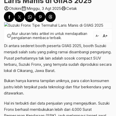
Laris Manis di GIIAS 2025
account_circle
calendar_month
print
Otokini
Minggu, 3 Agt 2025
Cetak
Atur ukuran teks artikel ini untuk mendapatkan
text_increase
info
text_decrease
pengalaman membaca terbaik.
Di antara sederet booth peserta GIIAS 2025, booth Suzuki
menjadi salah satu yang paling ramai disambangi pengunjung.
Pusat perhatiannya tak lain adalah sosok compact SUV
terbaru, Suzuki Fronx, yang ternyata sudah diproduksi secara
lokal di Cikarang, Jawa Barat.
Bukan hanya karena tampilan uniknya, para calon konsumen
justru lebih terpikat pada teknologi dan fitur berkendara yang
ditawarkan.
Hal ini terbukti dari data penjualan yang mengejutkan. Suzuki
Fronx berhasil membukukan lebih dari 4.000 Surat
Pemesanan Kendaraan (SPK), jauh melampaui target awal