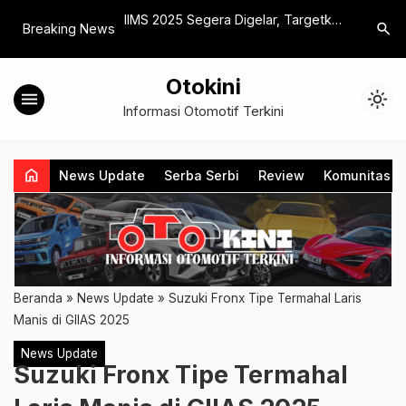
Bergaya Urban
IIMS 2025 Segera Digelar, Targetkan
Chery TI
search
Breaking News
orotan di GIIAS 2026
Transaksi Rp 6,7 Triliun
Sport 1.5
Batam
Otokini
menu
light_mode
Informasi Otomotif Terkini
home
News Update
Serba Serbi
Review
Komunitas
Beranda
»
News Update
»
Suzuki Fronx Tipe Termahal Laris
Manis di GIIAS 2025
News Update
Suzuki Fronx Tipe Termahal