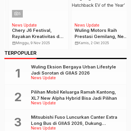
photo_camera
5
News Update
News Update
Chery J6 Festival,
Wuling Motors Raih
Rayakan Kreativitas dan
Prestasi Gemilang, New
Semangat Pemilik SUV
BinguoEV Gondol
calendar_month
Minggu, 9 Nov 2025
calendar_month
Kamis, 2 Okt 2025
Listrik
Penghargaan ‘Iconic
…
TERPOPULER
Small Hatchback EV of
the Year’
Wuling Eksion Bergaya Urban Lifestyle
Jadi Sorotan di GIIAS 2026
News Update
Pilihan Mobil Keluarga Ramah Kantong,
XL7 New Alpha Hybrid Bisa Jadi Pilihan
News Update
Mitsubishi Fuso Luncurkan Canter Extra
Long Bus di GIIAS 2026, Dukung
News Update
Mobilitas Pariwisata Indonesia