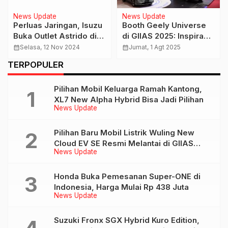
News Update
News Update
Perluas Jaringan, Isuzu
Booth Geely Universe
Buka Outlet Astrido di
di GIIAS 2025: Inspirasi
Purwakarta
dari Shanghai Motor
calendar_month
Selasa, 12 Nov 2024
calendar_month
Jumat, 1 Agt 2025
Show
TERPOPULER
Pilihan Mobil Keluarga Ramah Kantong,
XL7 New Alpha Hybrid Bisa Jadi Pilihan
News Update
Pilihan Baru Mobil Listrik Wuling New
Cloud EV SE Resmi Melantai di GIIAS
News Update
2026
Honda Buka Pemesanan Super-ONE di
Indonesia, Harga Mulai Rp 438 Juta
News Update
Suzuki Fronx SGX Hybrid Kuro Edition,