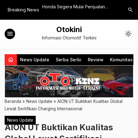
o 400, Moge
Honda Segera Mulai Penjualan
Suzuki Bu
search
Breaking News
er dengan Penggerak
Perangkat Mobilitas Honda UNI-ONE
Meriah, 
di Jepang
Ramaikan
Otokini
menu
light_mode
Informasi Otomotif Terkini
home
News Update
Serba Serbi
Review
Komunitas
Beranda
»
News Update
»
AION UT Buktikan Kualitas Global
Lewat Sertifikasi Charging Internasional
News Update
AION UT Buktikan Kualitas