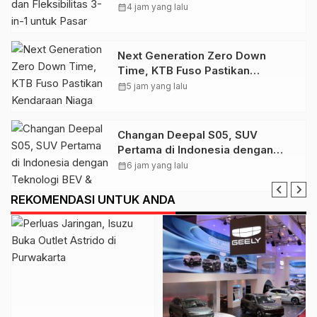
untuk Pasar Indonesia
calendar_month
4 jam yang lalu
Next Generation Zero Down
Time, KTB Fuso Pastikan
Kendaraan Niaga Konsumen tetap
calendar_month
5 jam yang lalu
Beroperasi Optimal
Changan Deepal S05, SUV
Pertama di Indonesia dengan
Teknologi BEV & REEV
calendar_month
6 jam yang lalu
REKOMENDASI UNTUK ANDA