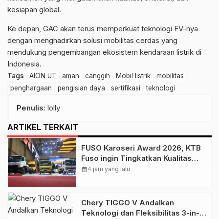
kesiapan global.
Ke depan, GAC akan terus memperkuat teknologi EV-nya
dengan menghadirkan solusi mobilitas cerdas yang
mendukung pengembangan ekosistem kendaraan listrik di
Indonesia.
Tags
AION UT
aman
canggih
Mobil listrik
mobilitas
penghargaan
pengisian daya
sertifikasi
teknologi
Penulis
: lolly
ARTIKEL TERKAIT
FUSO Karoseri Award 2026, KTB
Fuso ingin Tingkatkan Kualitas
Industri Karoseri Dalam Negeri
calendar_month
4 jam yang lalu
Chery TIGGO V Andalkan
Teknologi dan Fleksibilitas 3-in-1