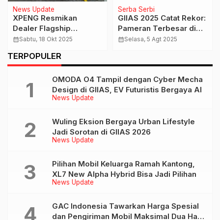
News Update
Serba Serbi
XPENG Resmikan
GIIAS 2025 Catat Rekor:
Dealer Flagship
Pameran Terbesar di
Terbesar di Indonesia,
Dunia, Dihadiri Lebih
calendar_month
Sabtu, 18 Okt 2025
calendar_month
Selasa, 5 Agt 2025
Hadir di Pondok Indah
dari 485 Ribu
TERPOPULER
Pengunjung
OMODA O4 Tampil dengan Cyber Mecha
Design di GIIAS, EV Futuristis Bergaya AI
News Update
Wuling Eksion Bergaya Urban Lifestyle
Jadi Sorotan di GIIAS 2026
News Update
Pilihan Mobil Keluarga Ramah Kantong,
XL7 New Alpha Hybrid Bisa Jadi Pilihan
News Update
GAC Indonesia Tawarkan Harga Spesial
dan Pengiriman Mobil Maksimal Dua Hari