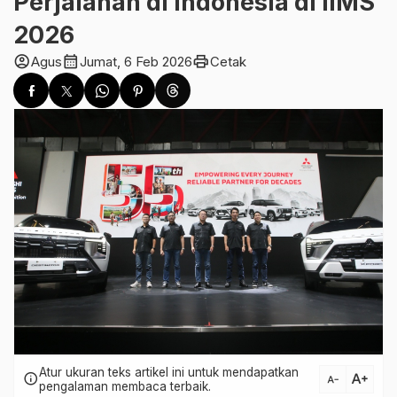
Perjalanan di Indonesia di IIMS
2026
account_circle
calendar_month
print
Agus
Jumat, 6 Feb 2026
Cetak
Atur ukuran teks artikel ini untuk mendapatkan
text_increase
info
text_decrease
pengalaman membaca terbaik.