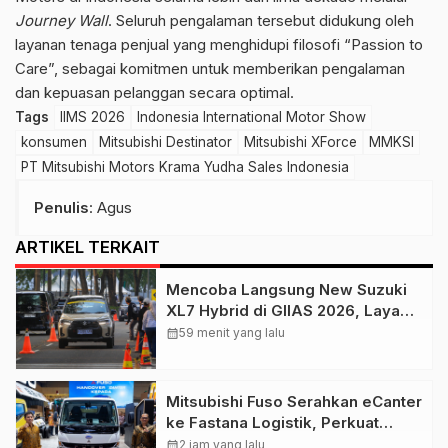
Journey Wall
. Seluruh pengalaman tersebut didukung oleh
layanan tenaga penjual yang menghidupi filosofi “Passion to
Care”, sebagai komitmen untuk memberikan pengalaman
dan kepuasan pelanggan secara optimal.
Tags
IIMS 2026
Indonesia International Motor Show
konsumen
Mitsubishi Destinator
Mitsubishi XForce
MMKSI
PT Mitsubishi Motors Krama Yudha Sales Indonesia
Penulis
: Agus
ARTIKEL TERKAIT
Mencoba Langsung New Suzuki
XL7 Hybrid di GIIAS 2026, Layak
Jadi SUV Keluarga
calendar_month
59 menit yang lalu
Mitsubishi Fuso Serahkan eCanter
ke Fastana Logistik, Perkuat
Ekosistem Truk Listrik di
calendar_month
2 jam yang lalu