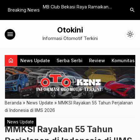
uan dan Promo
MB Club Bekasi Raya Ramaikan
OMODA U
search
Breaking News
a GJAW 2024
Bentang Jabar Ngariung
Dengan Un
Otokini
menu
light_mode
Informasi Otomotif Terkini
home
News Update
Serba Serbi
Review
Komunitas
Beranda
»
News Update
»
MMKSI Rayakan 55 Tahun Perjalanan
di Indonesia di IIMS 2026
News Update
MMKSI Rayakan 55 Tahun