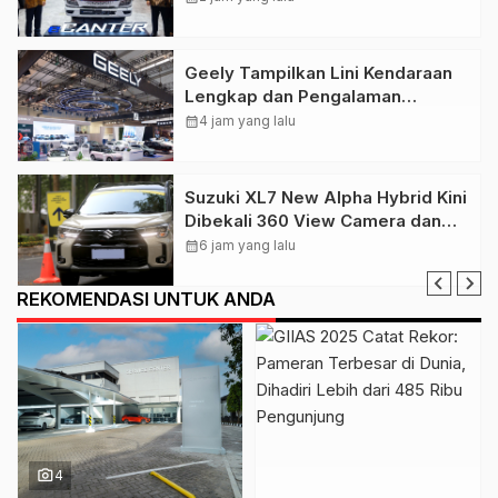
Indonesia
Geely Tampilkan Lini Kendaraan
Lengkap dan Pengalaman
Interaktif di GIIAS 2026
calendar_month
4 jam yang lalu
Suzuki XL7 New Alpha Hybrid Kini
Dibekali 360 View Camera dan
DVR
calendar_month
6 jam yang lalu
REKOMENDASI UNTUK ANDA
photo_camera
4