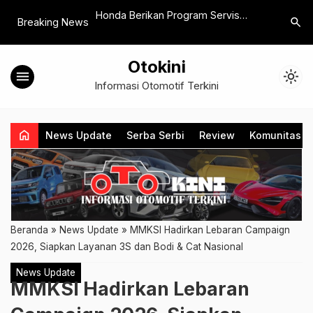
n Capaian 9 Juta
Honda Berikan Program Servis
Michelin 
search
Breaking News
 Indonesia
Khusus Bagi Mobil Konsumen
Grip 2, C
Terdampak Banjir
Berkenda
Otokini
menu
light_mode
Informasi Otomotif Terkini
home
News Update
Serba Serbi
Review
Komunitas
Beranda
»
News Update
»
MMKSI Hadirkan Lebaran Campaign
2026, Siapkan Layanan 3S dan Bodi & Cat Nasional
News Update
MMKSI Hadirkan Lebaran