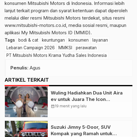
konsumen Mitsubishi Motors di Indonesia. Informasi lebih
lanjut terkait program dan syarat ketentuan dapat diperoleh
melalui diler resmi Mitsubishi Motors terdekat, situs resmi
www.mitsubishi-motors.co.id
, media sosial resmi, maupun
aplikasi My Mitsubishi Motors ID (MMID).
Tags
bodi & cat
keuntungan
konsumen
layanan
Lebaran Campaign 2026
MMKSI
perawatan
PT Mitsubishi Motors Krama Yudha Sales Indonesia
Penulis
: Agus
ARTIKEL TERKAIT
Wuling Hadiahkan Dua Unit Aira
ev untuk Juara The Icon
Indonesia 2026
calendar_month
19 menit yang lalu
Suzuki Jimny 5-Door, SUV
Kompak yang Ramah untuk