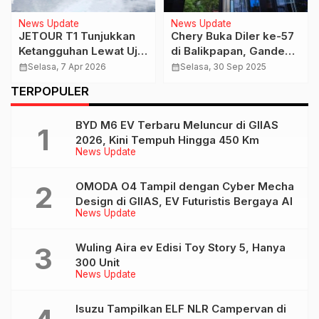
News Update
News Update
JETOUR T1 Tunjukkan
Chery Buka Diler ke-57
Ketangguhan Lewat Uji
di Balikpapan, Gandeng
Ekstrem Global
SMS Group
calendar_month
Selasa, 7 Apr 2026
calendar_month
Selasa, 30 Sep 2025
TERPOPULER
BYD M6 EV Terbaru Meluncur di GIIAS
2026, Kini Tempuh Hingga 450 Km
News Update
OMODA O4 Tampil dengan Cyber Mecha
Design di GIIAS, EV Futuristis Bergaya AI
News Update
Wuling Aira ev Edisi Toy Story 5, Hanya
300 Unit
News Update
Isuzu Tampilkan ELF NLR Campervan di