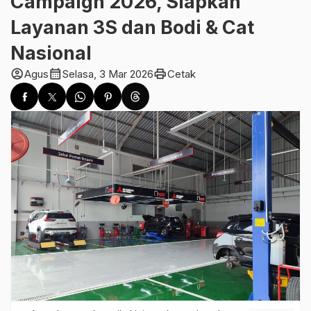
Campaign 2026, Siapkan
Layanan 3S dan Bodi & Cat
Nasional
account_circle
calendar_month
print
Agus
Selasa, 3 Mar 2026
Cetak