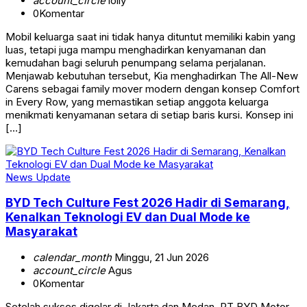
account_circle
lolly
0
Komentar
Mobil keluarga saat ini tidak hanya dituntut memiliki kabin yang
luas, tetapi juga mampu menghadirkan kenyamanan dan
kemudahan bagi seluruh penumpang selama perjalanan.
Menjawab kebutuhan tersebut, Kia menghadirkan The All-New
Carens sebagai family mover modern dengan konsep Comfort
in Every Row, yang memastikan setiap anggota keluarga
menikmati kenyamanan setara di setiap baris kursi. Konsep ini
[…]
News Update
BYD Tech Culture Fest 2026 Hadir di Semarang,
Kenalkan Teknologi EV dan Dual Mode ke
Masyarakat
calendar_month
Minggu, 21 Jun 2026
account_circle
Agus
0
Komentar
Setelah sukses digelar di Jakarta dan Medan, PT BYD Motor