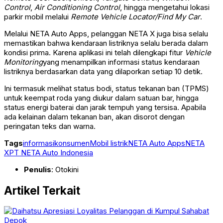
Control
,
Air Conditioning Control
, hingga mengetahui lokasi
parkir mobil melalui
Remote Vehicle Locator/Find My Car
.
Melalui NETA Auto Apps, pelanggan NETA X juga bisa selalu
memastikan bahwa kendaraan listriknya selalu berada dalam
kondisi prima. Karena aplikasi ini telah dilengkapi fitur
Vehicle
Monitoring
yang menampilkan informasi status kendaraan
listriknya berdasarkan data yang dilaporkan setiap 10 detik.
Ini termasuk melihat status bodi, status tekanan ban (TPMS)
untuk keempat roda yang diukur dalam satuan bar, hingga
status energi baterai dan jarak tempuh yang tersisa. Apabila
ada kelainan dalam tekanan ban, akan disorot dengan
peringatan teks dan warna.
Tags
informasi
konsumen
Mobil listrik
NETA Auto Apps
NETA
X
PT NETA Auto Indonesia
Penulis
: Otokini
Artikel Terkait