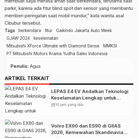
membuat saya merasa aman saat berkendara, terutama saat
parkir, karena ada fitur blind spot dan sensor yang membantu
memberi peringatan saat mobil mundur,” kata wanita asal
Cibubur tersebut.
Tags
berkendara
fitur
Gaikindo Jakarta Auto Week
GJAW 2024
keselematan
Mitsubishi XForce Ultimate with Diamond Sense
MMKSI
PT Mitsubishi Motors Krama Yudha Sales Indonesia
Penulis
: Agus
ARTIKEL TERKAIT
LEPAS E4 EV Andalkan Teknologi
Keselamatan Lengkap untuk
Tingkatkan Rasa Percaya Diri
calendar_month
10 jam yang lalu
Berkendara
Volvo EX90 dan ES90 di GIIAS
2026, Kemewahan Skandinavia