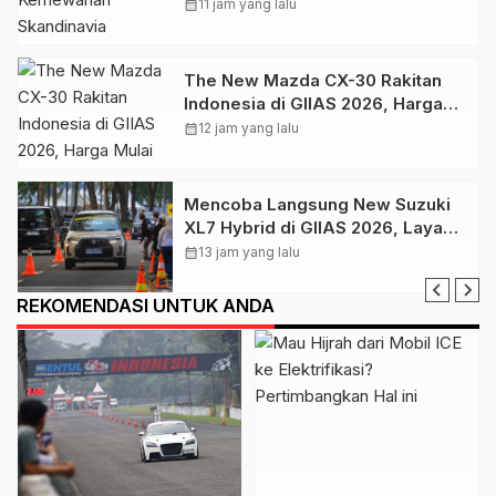
Berbasis Teknologi dan
calendar_month
11 jam yang lalu
Keselamatan
The New Mazda CX-30 Rakitan
Indonesia di GIIAS 2026, Harga
Mulai Rp 499 Juta
calendar_month
12 jam yang lalu
Mencoba Langsung New Suzuki
XL7 Hybrid di GIIAS 2026, Layak
Jadi SUV Keluarga
calendar_month
13 jam yang lalu
REKOMENDASI UNTUK ANDA