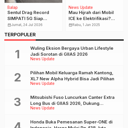
Balap
News Update
Sentul Drag Record
Mau Hijrah dari Mobil
SIMPATI 5G Siap
ICE ke Elektrifikasi?
Ramaikan Putaran 3
Pertimbangkan Hal ini
calendar_month
Jumat, 24 Jul 2026
calendar_month
Rabu, 1 Jan 2025
Kejurnas Drag Race
TERPOPULER
2026
Wuling Eksion Bergaya Urban Lifestyle
Jadi Sorotan di GIIAS 2026
News Update
Pilihan Mobil Keluarga Ramah Kantong,
XL7 New Alpha Hybrid Bisa Jadi Pilihan
News Update
Mitsubishi Fuso Luncurkan Canter Extra
Long Bus di GIIAS 2026, Dukung
News Update
Mobilitas Pariwisata Indonesia
Honda Buka Pemesanan Super-ONE di
Indonesia, Harga Mulai Rp 438 Juta