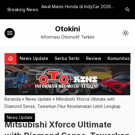
dari Teknologi
Awal Manis Honda di IndyCar 2026
Babak Bar
search
Breaking News
brid Suzuki
Lewat Kemenangan Alex Palou
Model Ba
Otokini
menu
light_mode
Informasi Otomotif Terkini
home
News Update
Serba Serbi
Review
Komunitas
Beranda
»
News Update
»
Mitsubishi Xforce Ultimate with
Diamond Sense, Tawarkan Fitur Keselamatan Lebih Lengkap
News Update
Mitsubishi Xforce Ultimate