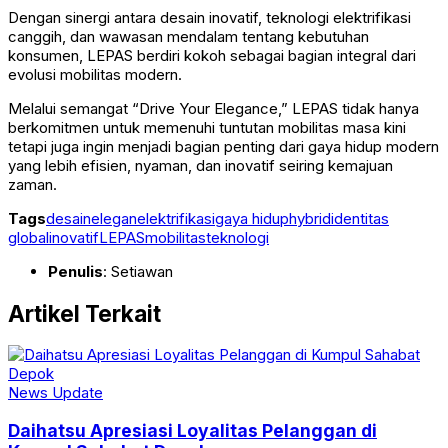
Dengan sinergi antara desain inovatif, teknologi elektrifikasi
canggih, dan wawasan mendalam tentang kebutuhan
konsumen, LEPAS berdiri kokoh sebagai bagian integral dari
evolusi mobilitas modern.
Melalui semangat “Drive Your Elegance,” LEPAS tidak hanya
berkomitmen untuk memenuhi tuntutan mobilitas masa kini
tetapi juga ingin menjadi bagian penting dari gaya hidup modern
yang lebih efisien, nyaman, dan inovatif seiring kemajuan
zaman.
Tags
desain
elegan
elektrifikasi
gaya hidup
hybrid
identitas
global
inovatif
LEPAS
mobilitas
teknologi
Penulis
: Setiawan
Artikel Terkait
News Update
Daihatsu Apresiasi Loyalitas Pelanggan di