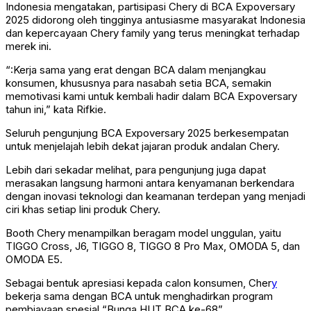
Indonesia mengatakan, partisipasi Chery di BCA Expoversary
2025 didorong oleh tingginya antusiasme masyarakat Indonesia
dan kepercayaan Chery family yang terus meningkat terhadap
merek ini.
“:Kerja sama yang erat dengan BCA dalam menjangkau
konsumen, khususnya para nasabah setia BCA, semakin
memotivasi kami untuk kembali hadir dalam BCA Expoversary
tahun ini,” kata Rifkie.
Seluruh pengunjung BCA Expoversary 2025 berkesempatan
untuk menjelajah lebih dekat jajaran produk andalan Chery.
Lebih dari sekadar melihat, para pengunjung juga dapat
merasakan langsung harmoni antara kenyamanan berkendara
dengan inovasi teknologi dan keamanan terdepan yang menjadi
ciri khas setiap lini produk Chery.
Booth Chery menampilkan beragam model unggulan, yaitu
TIGGO Cross, J6, TIGGO 8, TIGGO 8 Pro Max, OMODA 5, dan
OMODA E5.
Sebagai bentuk apresiasi kepada calon konsumen, Cher
y
bekerja sama dengan BCA untuk menghadirkan program
pembiayaan spesial “Bunga HUT BCA ke-68”.