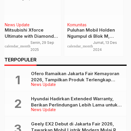
Komunitas
News Update
Puluhan Mobil Holden
Federal Oil Gondol
Ngumpul di Blok M,
Penghargaan Top Brand
Hadiri Meet Up Volume
Award 2024
Jumat, 13 Des
Jumat, 23 Agt
calendar_month
calendar_month
3
2024
2024
…
TERPOPULER
Ofero Ramaikan Jakarta Fair Kemayoran
2026, Tampilkan Produk Terlengkap
News Update
hingga Calon Model Baru
Hyundai Hadirkan Extended Warranty,
Berikan Perlindungan Lebih Lama untuk
News Update
Tiga Produk ini
Geely EX2 Debut di Jakarta Fair 2026,
Tawarkan Mobil Listrik Modern Mulai Rp