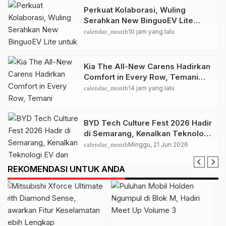
Perkuat Kolaborasi, Wuling
Serahkan New BinguoEV Lite
untuk GrabRentals
calendar_month
10 jam yang lalu
Kia The All-New Carens Hadirkan
Comfort in Every Row, Temani
Perjalanan Keluarga Lebih
calendar_month
14 jam yang lalu
Nyaman
BYD Tech Culture Fest 2026 Hadir
di Semarang, Kenalkan Teknologi
EV dan Dual Mode ke Masyarakat
calendar_month
Minggu, 21 Jun 2026
REKOMENDASI UNTUK ANDA