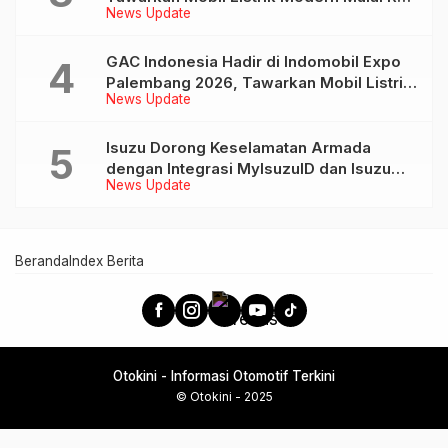
News Update
239 Jutaan
GAC Indonesia Hadir di Indomobil Expo
Palembang 2026, Tawarkan Mobil Listrik
News Update
AION UT dan AION V
Isuzu Dorong Keselamatan Armada
dengan Integrasi MyIsuzuID dan Isuzu
News Update
Link
Beranda
Index Berita
Otokini - Informasi Otomotif Terkini
© Otokini - 2025