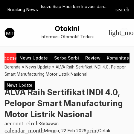
ebaran, MG
Isuzu Siap Hadirkan Inovasi dan
5th Anniv
search
Breaking News
m Servis Gratis 60
Varian Baru di GIICOMVEC 2026
ke Yogya
n Aksesori hingga
Otokini
menu
light_mo
Informasi Otomotif Terkini
home
News Update
Serba Serbi
Review
Komunitas
Beranda
»
News Update
»
ALVA Raih Sertifikat INDI 4.0, Pelopor
Smart Manufacturing Motor Listrik Nasional
News Update
ALVA Raih Sertifikat INDI 4.0,
Pelopor Smart Manufacturing
Motor Listrik Nasional
account_circle
Setiawan
calendar_month
print
Minggu, 22 Feb 2026
Cetak