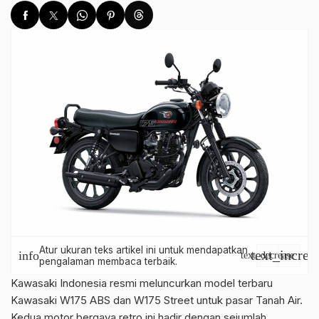
Atur ukuran teks artikel ini untuk mendapatkan
text_increa
info
text_decrease
pengalaman membaca terbaik.
Kawasaki Indonesia resmi meluncurkan model terbaru
Kawasaki W175 ABS dan W175 Street untuk pasar Tanah Air.
Kedua motor bergaya retro ini hadir dengan sejumlah