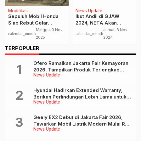
Modifikasi
News Update
Sepuluh Mobil Honda
Ikut Andil di GJAW
Siap Rebut Gelar
2024, NETA Akan
Terfavorit​ di Honda
Hadirkan Produk
Minggu, 9 Nov
Jumat, 8 Nov
calendar_month
calendar_month
Culture Indonesia Vol.2
Andalannya
2025
2024
TERPOPULER
Ofero Ramaikan Jakarta Fair Kemayoran
2026, Tampilkan Produk Terlengkap
News Update
hingga Calon Model Baru
Hyundai Hadirkan Extended Warranty,
Berikan Perlindungan Lebih Lama untuk
News Update
Tiga Produk ini
Geely EX2 Debut di Jakarta Fair 2026,
Tawarkan Mobil Listrik Modern Mulai Rp
News Update
239 Jutaan