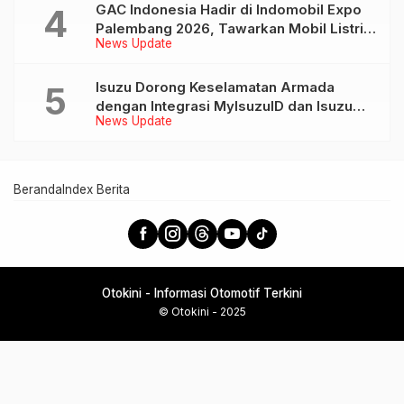
GAC Indonesia Hadir di Indomobil Expo
Palembang 2026, Tawarkan Mobil Listrik
News Update
AION UT dan AION V
Isuzu Dorong Keselamatan Armada
dengan Integrasi MyIsuzuID dan Isuzu
News Update
Link
Beranda
Index Berita
Otokini - Informasi Otomotif Terkini
© Otokini - 2025