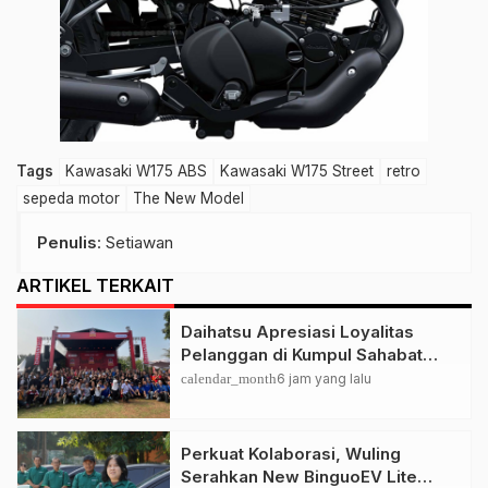
Tags
Kawasaki W175 ABS
Kawasaki W175 Street
retro
sepeda motor
The New Model
Penulis
: Setiawan
ARTIKEL TERKAIT
Daihatsu Apresiasi Loyalitas
Pelanggan di Kumpul Sahabat
Depok
calendar_month
6 jam yang lalu
Perkuat Kolaborasi, Wuling
Serahkan New BinguoEV Lite