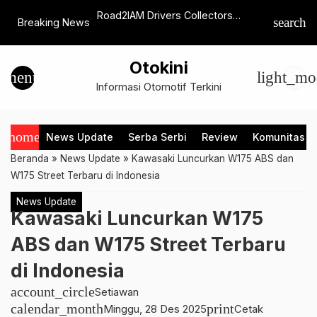
verest Jadi Andalan
Road2IAM Drivers Collectors
‘Go Green
search
Breaking News
dukung Layanan
Meeting, Ratusan Pecinta Diecast
Ciptakan
trategis
Ngumpul
Otokini
menu
light_mo
Informasi Otomotif Terkini
home
News Update
Serba Serbi
Review
Komunitas
Beranda
»
News Update
»
Kawasaki Luncurkan W175 ABS dan
W175 Street Terbaru di Indonesia
News Update
Kawasaki Luncurkan W175
ABS dan W175 Street Terbaru
di Indonesia
account_circle
Setiawan
calendar_month
print
Minggu, 28 Des 2025
Cetak