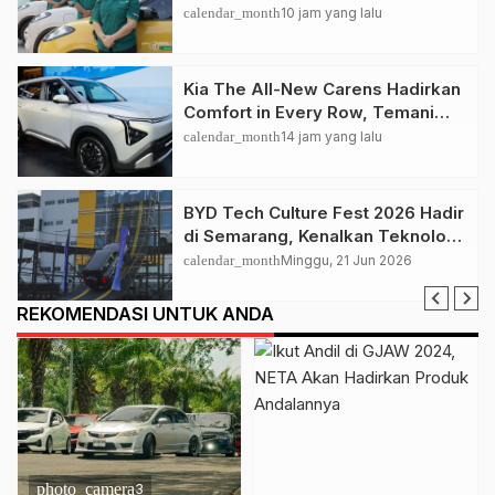
untuk GrabRentals
calendar_month
10 jam yang lalu
Kia The All-New Carens Hadirkan
Comfort in Every Row, Temani
Perjalanan Keluarga Lebih
calendar_month
14 jam yang lalu
Nyaman
BYD Tech Culture Fest 2026 Hadir
di Semarang, Kenalkan Teknologi
EV dan Dual Mode ke Masyarakat
calendar_month
Minggu, 21 Jun 2026
REKOMENDASI UNTUK ANDA
photo_camera
3