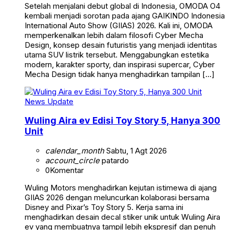
Setelah menjalani debut global di Indonesia, OMODA O4
kembali menjadi sorotan pada ajang GAIKINDO Indonesia
International Auto Show (GIIAS) 2026. Kali ini, OMODA
memperkenalkan lebih dalam filosofi Cyber Mecha
Design, konsep desain futuristis yang menjadi identitas
utama SUV listrik tersebut. Menggabungkan estetika
modern, karakter sporty, dan inspirasi supercar, Cyber
Mecha Design tidak hanya menghadirkan tampilan […]
News Update
Wuling Aira ev Edisi Toy Story 5, Hanya 300
Unit
calendar_month
Sabtu, 1 Agt 2026
account_circle
patardo
0
Komentar
Wuling Motors menghadirkan kejutan istimewa di ajang
GIIAS 2026 dengan meluncurkan kolaborasi bersama
Disney and Pixar’s Toy Story 5. Kerja sama ini
menghadirkan desain decal stiker unik untuk Wuling Aira
ev yang membuatnya tampil lebih ekspresif dan penuh