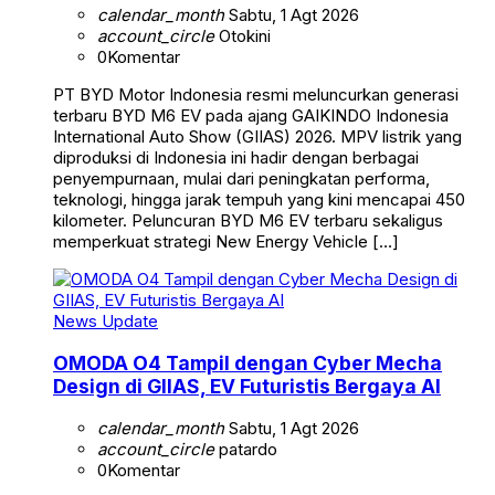
calendar_month
Sabtu, 1 Agt 2026
account_circle
Otokini
0
Komentar
PT BYD Motor Indonesia resmi meluncurkan generasi
terbaru BYD M6 EV pada ajang GAIKINDO Indonesia
International Auto Show (GIIAS) 2026. MPV listrik yang
diproduksi di Indonesia ini hadir dengan berbagai
penyempurnaan, mulai dari peningkatan performa,
teknologi, hingga jarak tempuh yang kini mencapai 450
kilometer. Peluncuran BYD M6 EV terbaru sekaligus
memperkuat strategi New Energy Vehicle […]
News Update
OMODA O4 Tampil dengan Cyber Mecha
Design di GIIAS, EV Futuristis Bergaya AI
calendar_month
Sabtu, 1 Agt 2026
account_circle
patardo
0
Komentar