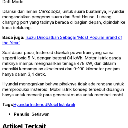
Drift Mode.
Dilansir dari laman
Carscoops
, untuk suara buatannya, Hyundai
mengandalkan pengeras suara dari Beat House. Lubang
charging port yang tadinya berada di bagian depan, dipindah ke
kaca belakang.
Baca juga:
Isuzu Dinobatkan Sebagai ‘Most Popular Brand of
the Year’
Soal dapur pacu, Insteroid dibekali powertrain yang sama
seperti Ioniq 5 N, dengan baterai 84 kWh. Motor listrik ganda
miliknya mampu menghasilkan tenaga 478 kW, dan diklaim
memiliki kemampuan akselerasi dari 0-100 kilometer per jam
hanya dalam 3,4 detik.
Hyundai menegaskan bahwa pihaknya tidak ada rencana untuk
memproduksi Insteroid. Mobil listrik konsep tersebut dibangun
hanya untuk menarik para generasi muda untuk membeli mobil.
Tags
Hyundai Insteriod
Mobil listrik
reli
Penulis
: Setiawan
Artikel Terkait