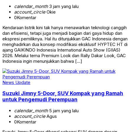
calendar_month
3 jam yang lalu
account_circle
Okie
0
Komentar
Kendaraan listrik kini tak hanya menawarkan teknologi canggih
dan efisiensi, tetapi juga menjadi bagian dari gaya hidup dan
ekspresi pemiliknya. Hal itu ditunjukkan GAC Indonesia dengan
menghadirkan dua konsep modifikasi eksklusif HYPTEC HT di
ajang GAIKINDO Indonesia International Auto Show (GIIAS)
2026. Melalui tema Premium Look dan Rally Dakar Look, GAC
Indonesia ingin menunjukkan bahwa […]
News Update
Suzuki Jimny 5-Door, SUV Kompak yang Ramah
untuk Pengemudi Perempuan
calendar_month
5 jam yang lalu
account_circle
Agus
0
Komentar
Suzuki Jimny 5-Door dikenal sebagai SUV dengan desain